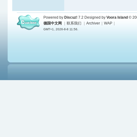
Powered by
Discuz!
7.2
Designed by
Voora Island
© 20
德国中文网
|
联系我们
|
Archiver
|
WAP
|
GMT+1, 2026-8-8 11:56.