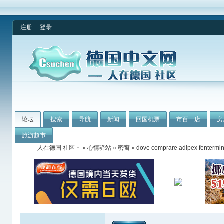
注册
登录
论坛
搜索
导航
新闻
回国机票
市百一店
房
旅游超市
人在德国 社区
»
心情驿站
»
密窗
» dove comprare adipex fentermin