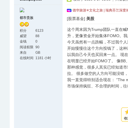
德华旅游✳文化之旅 | 瑞典芬兰深度
都市贵族
[股票基金]
美股
这个周末因为Trump团队一直在
积分
6123
升，更像资金开始集体FOMO。我感
威望
88
金钱
0
今天虽然有一点跌幅，不过我个人
阅读权限
90
开始慢慢往这个方向投钱了，这种
来自
GB
以我自己今天也买回来一点。 现在
在线时间
1181 小时
在明显已经开始FOMO了。 像BB
那种感觉，很多人其实已经知道市
拉。 很多做空的人方向可能没错
我一直觉得特别适合现在： “The market can
市场保持疯狂、不合理的时间，往
收