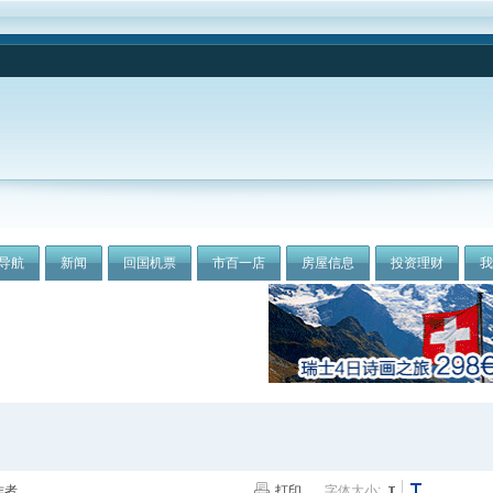
导航
新闻
回国机票
市百一店
房屋信息
投资理财
作者
打印
字体大小: