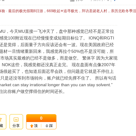
体验 · 最后的极光假期8日游，669欧起✳追寻极光，拜访圣诞老人村，亲历北欧冬季
喊MU，今天MU直接一飞冲天了，盘中那种感觉已经不是正常拉
觉100附近现在已经慢慢变成短期目标位了。 IONQ和RGTI
还是觉得，后面量子方向应该还会有一波。现在美国政府已经
题材一旦情绪重新回来，我感觉再拉个50%也不是没可能，所
市场其实最难的已经不是做多，而是做空。 繁体字 因为大家现
、NOK这些，我感觉都还没真正走完。 现在盘面有点像2007年
场很超买了，也知道后面迟早会跌，但问题是它就是不停往上
，只是还没等到市场转向，账户就已经先撑不住了。 所以有句话
 stay irrational longer than you can stay solvent.”
往比你账户做空撑得住的时间还长。
0
藏
分享
顶
踩