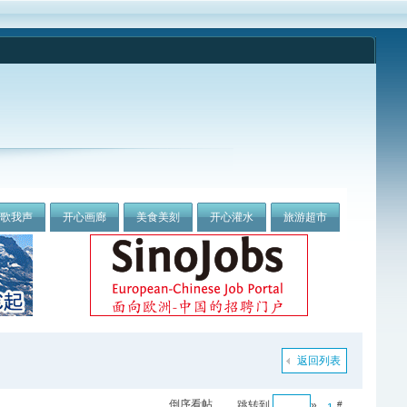
我歌我声
开心画廊
美食美刻
开心灌水
旅游超市
返回列表
倒序看帖
跳转到
»
#