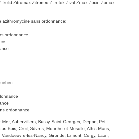
b Zitrolid Zitromax Zitroneo Zitrotek Zival Zmax Zocin Zomax
re azithromycine sans ordonnance:
ans ordonnance
nce
nance
québec
rdonnance
nance
sans ordonnance
Mer, Aubervilliers, Bussy-Saint-Georges, Dieppe, Petit-
us-Bois, Creil, Sèvres, Meurthe-et-Moselle, Athis-Mons,
 Vandoeuvre-lès-Nancy, Gironde, Ermont, Cergy, Laon,