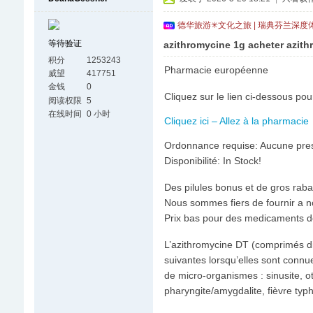
德华旅游✳文化之旅 | 瑞典芬兰深度
等待验证
azithromycine 1g acheter azith
积分
1253243
Pharmacie européenne
威望
417751
金钱
0
Cliquez sur le lien ci-dessous po
阅读权限
5
在线时间
0 小时
Cliquez ici – Allez à la pharmacie
Ordonnance requise: Aucune pres
Disponibilité: In Stock!
Des pilules bonus et de gros ra
Nous sommes fiers de fournir a n
Prix bas pour des medicaments de
L’azithromycine DT (comprimés dis
suivantes lorsqu’elles sont conn
de micro-organismes : sinusite,
pharyngite/amygdalite, fièvre typ