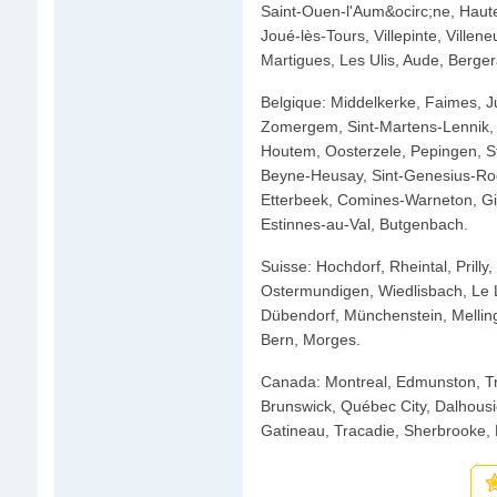
Saint-Ouen-l'Aum&ocirc;ne, Haute
Joué-lès-Tours, Villepinte, Villen
Martigues, Les Ulis, Aude, Bergera
Belgique: Middelkerke, Faimes, J
Zomergem, Sint-Martens-Lennik, 
Houtem, Oosterzele, Pepingen, St
Beyne-Heusay, Sint-Genesius-Rod
Etterbeek, Comines-Warneton, Gi
Estinnes-au-Val, Butgenbach.
Suisse: Hochdorf, Rheintal, Prilly
Ostermundigen, Wiedlisbach, Le L
Dübendorf, Münchenstein, Melling
Bern, Morges.
Canada: Montreal, Edmunston, Tr
Brunswick, Québec City, Dalhousi
Gatineau, Tracadie, Sherbrooke,