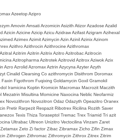
romax Azeetop Azipro
ezym Amovin Amsati Arzomicin Asizith Atizor Azadose Azalid
cid Azicin Azicine Azicip Azicu Azidraw Azifast Azigram Azihexal
zimed Azimex Azimit Azimycin Azin Azinil Azinix Azinom
threx Azithro Azithrocin Azithrocine Azithromax
tral Azitrim Azitrin Azitrix Azitro Azitrobac Azitrocin
omicina Azitropharma Azitrotek Azitrovid Azitrox Aziwok Azix
zro Azrolid Azromax Aztrin Azycyna Azyter Azyth
zyt Cinalid Clearsing Co azithromycin Disithrom Doromax
na Faxin Figothrom Fuqixing Goldamycin Goxil Gramokil
edol Iramicina Koptin Kromicin Macromax Macrozit Maczith
l Mezatrin Misultina Momicine Naxocina Neblic Neofarmiz
trex Novozithron Novozitron Odaz Odazyth Opeazitro Oranex
n Pretir Rarpezit Respazit Ribotrex Ricilina Rozith Saver
anezox Texis Thiza Toraseptol Tremac Trex Triamid Tri azit
ocina Ultrabac Ultreon Unizitro Vectocilina Vinzam Zaret
Zetamax Zeto Zi factor Zibac Zibramax Zicho Zifin Zimax
rocin Zithrogen Zithromac Zithromycin Zithrox Zitrex Zitrim