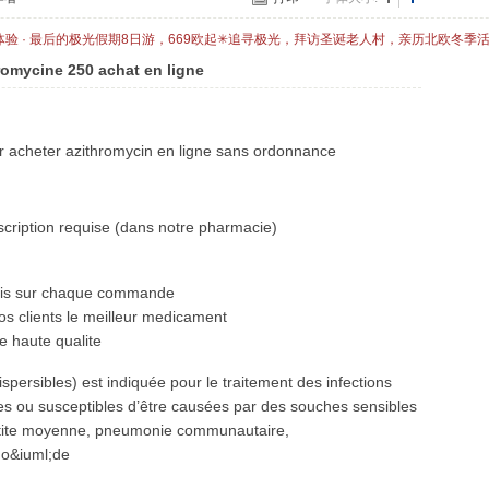
体验 · 最后的极光假期8日游，669欧起✳追寻极光，拜访圣诞老人村，亲历北欧冬季
romycine 250 achat en ligne
ur acheter azithromycin en ligne sans ordonnance
cription requise (dans notre pharmacie)
bais sur chaque commande
os clients le meilleur medicament
 haute qualite
persibles) est indiquée pour le traitement des infections
ues ou susceptibles d’être causées par des souches sensibles
 otite moyenne, pneumonie communautaire,
ho&iuml;de