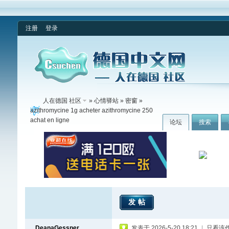
注册
登录
人在德国 社区
»
心情驿站
»
密窗
»
azithromycine 1g acheter azithromycine 250
achat en ligne
论坛
搜索
发帖
DeanaGessner
发表于 2026-5-20 18:21
|
只看该