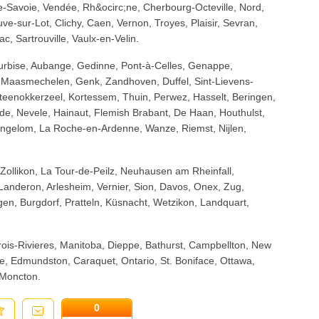
-Savoie, Vendée, Rh&ocirc;ne, Cherbourg-Octeville, Nord,
euve-sur-Lot, Clichy, Caen, Vernon, Troyes, Plaisir, Sevran,
c, Sartrouville, Vaulx-en-Velin.
urbise, Aubange, Gedinne, Pont-à-Celles, Genappe,
Maasmechelen, Genk, Zandhoven, Duffel, Sint-Lievens-
eenokkerzeel, Kortessem, Thuin, Perwez, Hasselt, Beringen,
e, Nevele, Hainaut, Flemish Brabant, De Haan, Houthulst,
ngelom, La Roche-en-Ardenne, Wanze, Riemst, Nijlen,
, Zollikon, La Tour-de-Peilz, Neuhausen am Rheinfall,
anderon, Arlesheim, Vernier, Sion, Davos, Onex, Zug,
en, Burgdorf, Pratteln, Küsnacht, Wetzikon, Landquart,
ois-Rivieres, Manitoba, Dieppe, Bathurst, Campbellton, New
e, Edmundston, Caraquet, Ontario, St. Boniface, Ottawa,
 Moncton.
0