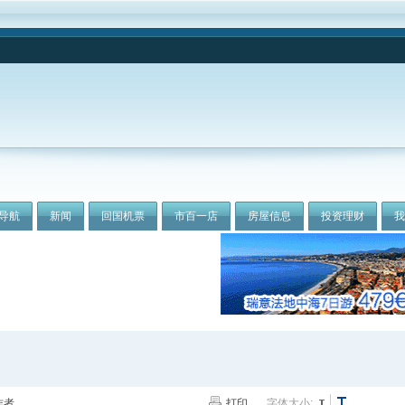
导航
新闻
回国机票
市百一店
房屋信息
投资理财
作者
打印
字体大小: