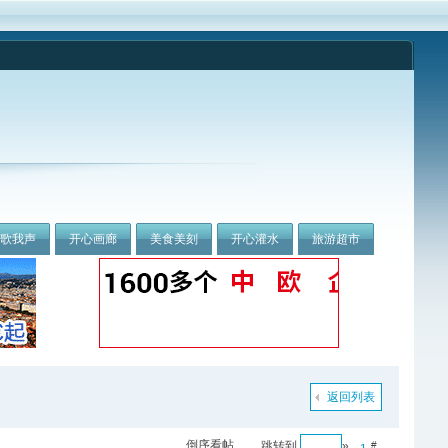
我歌我声
开心画廊
美食美刻
开心灌水
旅游超市
返回列表
倒序看帖
跳转到
»
#