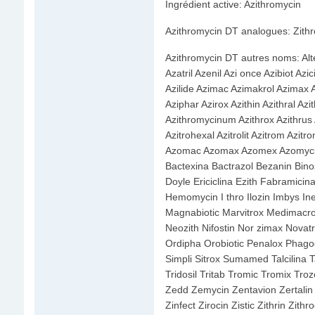
Ingrédient active: Azithromycin
Azithromycin DT analogues: Zith
Azithromycin DT autres noms: Alt
Azatril Azenil Azi once Azibiot Azi
Azilide Azimac Azimakrol Azimax A
Aziphar Azirox Azithin Azithral Azi
Azithromycinum Azithrox Azithrus Azi
Azitrohexal Azitrolit Azitrom Azitr
Azomac Azomax Azomex Azomycin A
Bactexina Bactrazol Bezanin Bino
Doyle Ericiclina Ezith Fabramici
Hemomycin I thro Ilozin Imbys In
Magnabiotic Marvitrox Medimacro
Neozith Nifostin Nor zimax Nova
Ordipha Orobiotic Penalox Phagoci
Simpli Sitrox Sumamed Talcilina T
Tridosil Tritab Tromic Tromix Troz
Zedd Zemycin Zentavion Zertalin 
Zinfect Zirocin Zistic Zithrin Zith