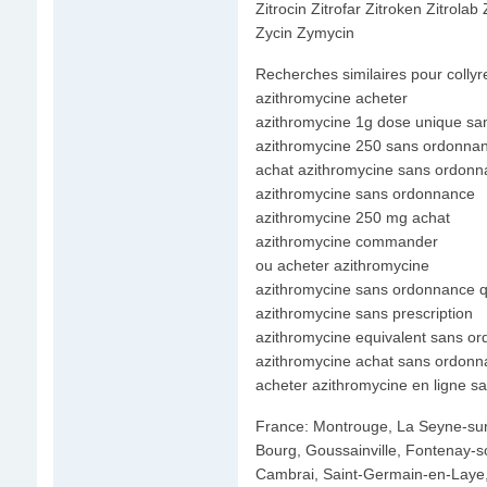
Zitrocin Zitrofar Zitroken Zitrola
Zycin Zymycin
Recherches similaires pour colly
azithromycine acheter
azithromycine 1g dose unique s
azithromycine 250 sans ordonna
achat azithromycine sans ordon
azithromycine sans ordonnance
azithromycine 250 mg achat
azithromycine commander
ou acheter azithromycine
azithromycine sans ordonnance 
azithromycine sans prescription
azithromycine equivalent sans o
azithromycine achat sans ordon
acheter azithromycine en ligne 
France: Montrouge, La Seyne-sur-
Bourg, Goussainville, Fontenay-so
Cambrai, Saint-Germain-en-Laye,