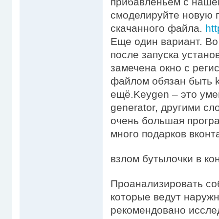
прибавленьем с нашег
смоделируйте новую п
скачанного файла.
ht
Еще один вариант. Во
после запуска устано
замечена окно с реги
файлом обязан быть ke
ещё.Keygen – это уме
generator, другими сл
очень большая програ
много подарков вкон
взлом бутылочки в ко
Проанализировать соб
которые ведут наружн
рекомендовано исслед