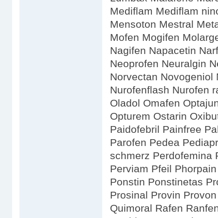
Mediflam Mediflam nin
Mensoton Mestral Meta
Mofen Mogifen Molarge
Nagifen Napacetin Nar
Neoprofen Neuralgin N
Norvectan Novogeniol 
Nurofenflash Nurofen r
Oladol Omafen Optajun 
Opturem Ostarin Oxibu
Paidofebril Painfree P
Parofen Pedea Pediapr
schmerz Perdofemina P
Perviam Pfeil Phorpain 
Ponstin Ponstinetas Pro
Prosinal Provin Provo
Quimoral Rafen Ranfen