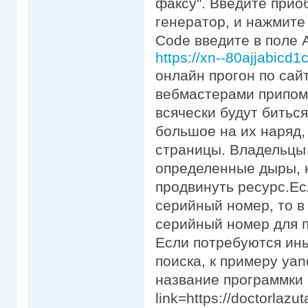
факсу". Введите прио
генератор, и нажмите 
Code введите в поле 
https://xn--80ajjabicd1
онлайн прогон по са
вебмастерами припом
всячески будут битьс
большое на их наряд,
страницы. Владельцы 
определенные дыры, 
продвинуть ресурс.Ес
серийный номер, то в 
серийный номер для 
Если потребуются ины
поиска, к примеру yan
название программки ht
link=https://doctorlaz