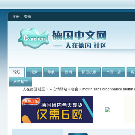
注册
登录
论坛
搜索
导航
新闻
回国机票
市百一店
房
旅游超市
人在德国 社区
»
心情驿站
»
密窗
» motrin sans ordonnance motrin 