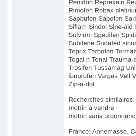
Renidon Reprexain Reu
Rimofen Robax platinu
Sapbufen Sapofen Sarix
Siflam Sindol Sine-aid
Solvium Spedifen Spid
Subitene Sudafed sinus
Teprix Terbofen Termal
Togal n Tonal Trauma-do
Trosifen Tussamag Uni
ibuprofen Vargas Vell 
Zip-a-dol
Recherches similaires:
motrin a vendre
motrin sans ordonnanc
France: Annemasse, Cala