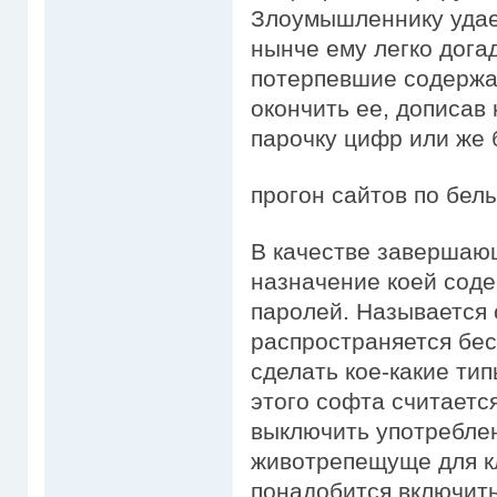
Злоумышленнику удае
нынче ему легко догад
потерпевшие содержат
окончить ее, дописав
парочку цифр или же 
прогон сайтов по бел
В качестве завершаю
назначение коей соде
паролей. Называется 
распространяется бес
сделать кое-какие ти
этого софта считаетс
выключить употреблен
животрепещуще для кл
понадобится включит