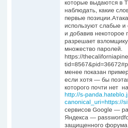
которые выдаются в Т
наблюдать, какие сло
первые позиции.Атак
используют слабые и 
и добавив некоторое п
разрешает взломщику
множество паролей.
https://thecaliforniap
tid=8567&pid=36672#p
менее показан пример
если хотя — бы поэта
которого почти нет н
http://s-panda.hatebl
canonical_uri=https://s
сервисов Google — pa
Яндекса — passwordfo
защищенного форума 