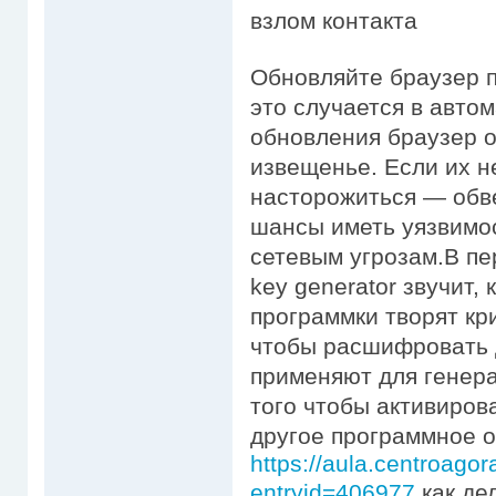
взлом контакта
Обновляйте браузер 
это случается в авто
обновления браузер 
извещенье. Если их н
насторожиться — обв
шансы иметь уязвимо
сетевым угрозам.В пе
key generator звучит,
программки творят кр
чтобы расшифровать 
применяют для генер
того чтобы активиров
другое программное о
https://aula.centroago
entryid=406977
как де