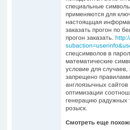
специальные символы,
применяются для ключ
настоящщая информац
заказать прогон по б
прогон заказать.
http:
subaction=userinfo&us
спецсимволов в парол
математические симво
условие для случаев,
запрещено правилами 
англоязычных сайтов
оптимизации соотнош
генерацию радужных т
розыск.
Смотреть еще похож