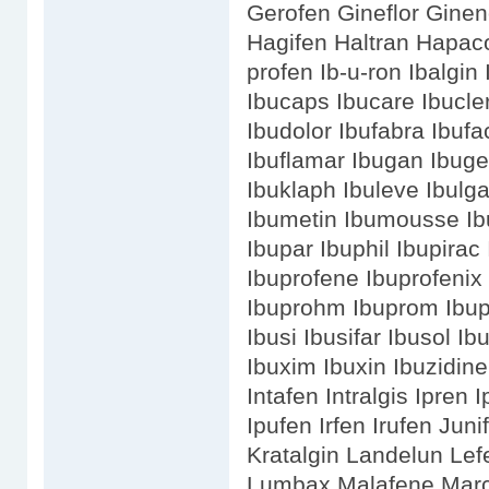
Gerofen Gineflor Gine
Hagifen Haltran Hapaco
profen Ib-u-ron Ibalgin
Ibucaps Ibucare Ibucle
Ibudolor Ibufabra Ibufa
Ibuflamar Ibugan Ibuge
Ibuklaph Ibuleve Ibul
Ibumetin Ibumousse Ibu
Ibupar Ibuphil Ibupirac 
Ibuprofene Ibuprofenix
Ibuprohm Ibuprom Ibupr
Ibusi Ibusifar Ibusol I
Ibuxim Ibuxin Ibuzidine
Intafen Intralgis Ipren 
Ipufen Irfen Irufen Ju
Kratalgin Landelun Lef
Lumbax Malafene Marc