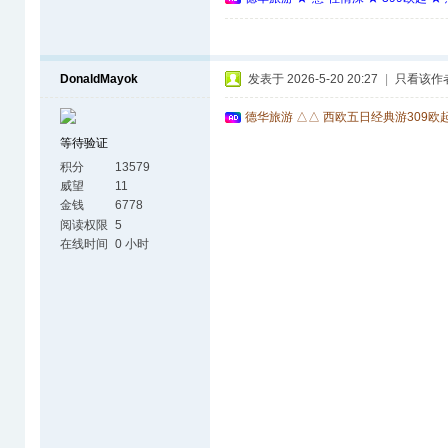
DonaldMayok
发表于 2026-5-20 20:27
|
只看该作
德华旅游 △△ 西欧五日经典游309欧
等待验证
积分
13579
威望
11
金钱
6778
阅读权限
5
在线时间
0 小时