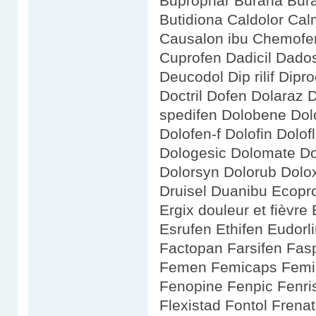
Buprophar Burana Bur
Butidiona Caldolor Ca
Causalon ibu Chemofen
Cuprofen Dadicil Dados
Deucodol Dip rilif Dipr
Doctril Dofen Dolaraz D
spedifen Dolobene Dolo
Dolofen-f Dolofin Dolof
Dologesic Dolomate Do
Dolorsyn Dolorub Dolo
Druisel Duanibu Ecopr
Ergix douleur et fièvr
Esrufen Ethifen Eudorl
Factopan Farsifen Faspi
Femen Femicaps Femi
Fenopine Fenpic Fenris
Flexistad Fontol Frena