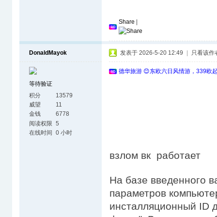
Share
|
DonaldMayok
发表于 2026-5-20 12:49
|
只看该作
德华旅游 😊东欧六日风情游，339欧
等待验证
积分
13579
威望
11
金钱
6778
阅读权限
5
在线时间
0 小时
взлом вк работает
На базе введенного в
параметров компьюте
инсталляционный ID д