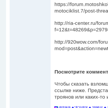
https://forum.motoshko
motociklist.7/post-thre
http://ria-center.ru/for
f=12&t=48269&p=297
http://920wow.com/for
mod=post&action=newt
Посмотрите коммент
Чтобы сказать взломщ
ссылке ниже. Предст
троянов или каких-то 
德华旅游 ★“意”往情深 ★ 399欧起 