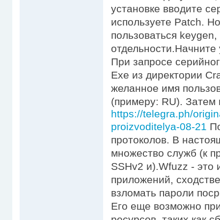
установке вводите се
используете Patch. Но
пользоваться keygen,
отдельности.Начните 
При запросе серийног
Exe из директории Cr
желанное имя пользов
(примеру: RU). Затем
https://telegra.ph/ori
proizvoditelya-08-21
По
протоколов. В насто
множество служб (к п
SSHv2 и).Wfuzz - это
приложений, сходстве
взломать пароли поср
Его еще возможно пр
ресурсов, таких как с