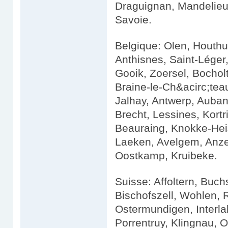
Draguignan, Mandelieu-
Savoie.
Belgique: Olen, Houthu
Anthisnes, Saint-Léger
Gooik, Zoersel, Bochol
Braine-le-Ch&acirc;tea
Jalhay, Antwerp, Auban
Brecht, Lessines, Kortr
Beauraing, Knokke-Heis
Laeken, Avelgem, Anze
Oostkamp, Kruibeke.
Suisse: Affoltern, Buc
Bischofszell, Wohlen, R
Ostermundigen, Interl
Porrentruy, Klingnau, O