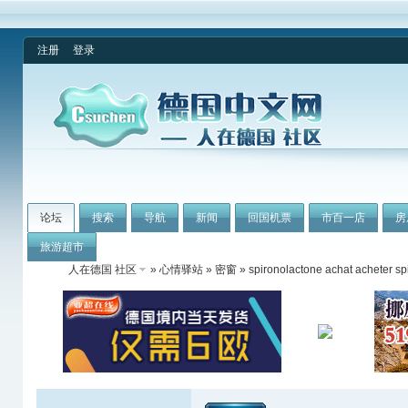
注册
登录
论坛
搜索
导航
新闻
回国机票
市百一店
房
旅游超市
人在德国 社区
»
心情驿站
»
密窗
» spironolactone achat acheter sp