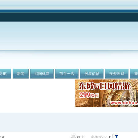
导航
新闻
回国机票
市百一店
房屋信息
投资理财
作者
打印
字体大小: