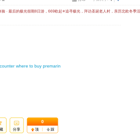
体验 · 最后的极光假期8日游，669欧起✳追寻极光，拜访圣诞老人村，亲历北欧冬季
 counter where to buy premarin
0
藏
分享
顶
踩