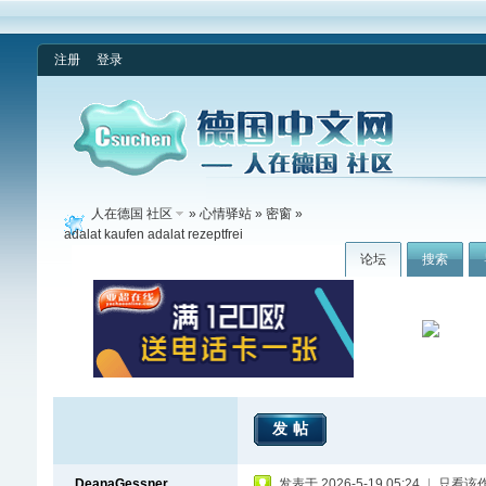
注册
登录
人在德国 社区
»
心情驿站
»
密窗
»
adalat kaufen adalat rezeptfrei
论坛
搜索
发帖
DeanaGessner
发表于 2026-5-19 05:24
|
只看该