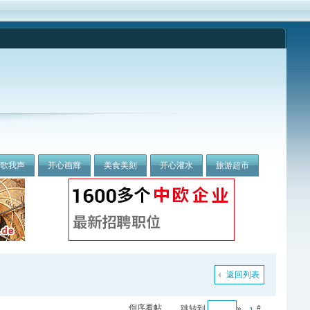
我歌我声
开心画廊
美食美刻
开心灌水
旅游超市
返回列表
倒序看帖
跳转到
»
#