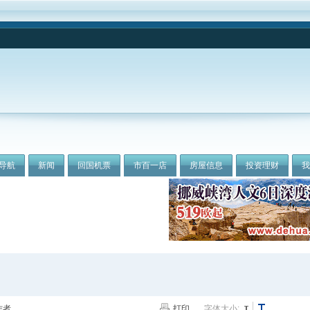
导航
新闻
回国机票
市百一店
房屋信息
投资理财
作者
打印
字体大小: