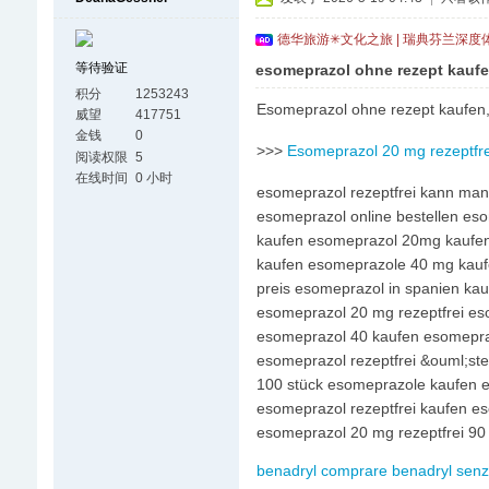
德华旅游✳文化之旅 | 瑞典芬兰深度
等待验证
esomeprazol ohne rezept kaufe
积分
1253243
Esomeprazol ohne rezept kaufen,
威望
417751
金钱
0
>>>
Esomeprazol 20 mg rezeptfre
阅读权限
5
在线时间
0 小时
esomeprazol rezeptfrei kann man
esomeprazol online bestellen es
kaufen esomeprazol 20mg kaufen
kaufen esomeprazole 40 mg kauf
preis esomeprazol in spanien ka
esomeprazol 20 mg rezeptfrei es
esomeprazol 40 kaufen esomepra
esomeprazol rezeptfrei &ouml;st
100 stück esomeprazole kaufen 
esomeprazol rezeptfrei kaufen e
esomeprazol 20 mg rezeptfrei 90
benadryl comprare benadryl senza