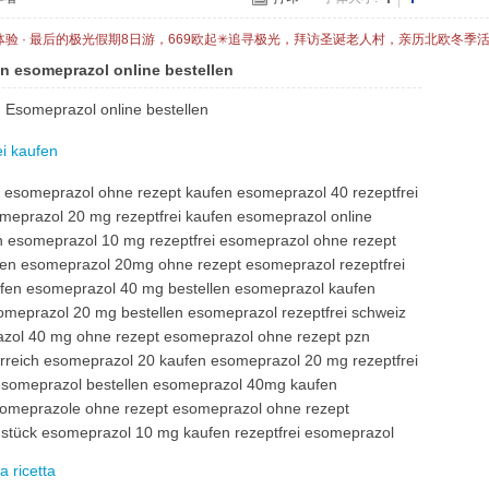
体验 · 最后的极光假期8日游，669欧起✳追寻极光，拜访圣诞老人村，亲历北欧冬季
n esomeprazol online bestellen
 Esomeprazol online bestellen
i kaufen
 esomeprazol ohne rezept kaufen esomeprazol 40 rezeptfrei
omeprazol 20 mg rezeptfrei kaufen esomeprazol online
 esomeprazol 10 mg rezeptfrei esomeprazol ohne rezept
en esomeprazol 20mg ohne rezept esomeprazol rezeptfrei
ufen esomeprazol 40 mg bestellen esomeprazol kaufen
omeprazol 20 mg bestellen esomeprazol rezeptfrei schweiz
zol 40 mg ohne rezept esomeprazol ohne rezept pzn
erreich esomeprazol 20 kaufen esomeprazol 20 mg rezeptfrei
esomeprazol bestellen esomeprazol 40mg kaufen
someprazole ohne rezept esomeprazol ohne rezept
 stück esomeprazol 10 mg kaufen rezeptfrei esomeprazol
 ricetta