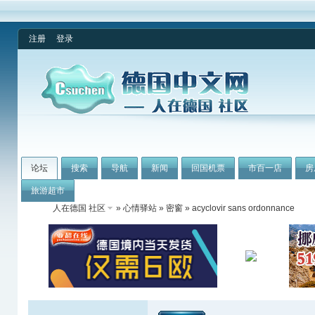
注册
登录
论坛
搜索
导航
新闻
回国机票
市百一店
房
旅游超市
人在德国 社区
»
心情驿站
»
密窗
» acyclovir sans ordonnance