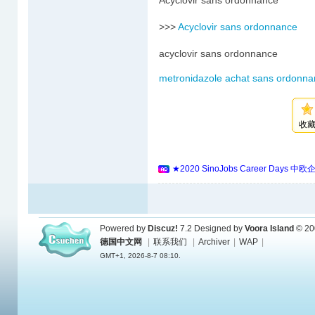
Acyclovir sans ordonnance
>>>
Acyclovir sans ordonnance
acyclovir sans ordonnance
metronidazole achat sans ordonna
收
★2020 SinoJobs Career 
Powered by
Discuz!
7.2
Designed by
Voora Island
© 20
德国中文网
|
联系我们
|
Archiver
|
WAP
|
GMT+1, 2026-8-7 08:10.