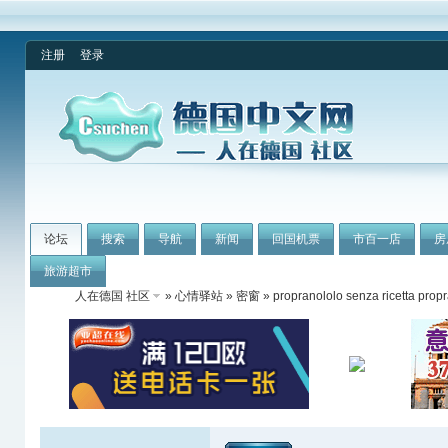
注册
登录
论坛
搜索
导航
新闻
回国机票
市百一店
房
旅游超市
人在德国 社区
»
心情驿站
»
密窗
» propranololo senza ricetta prop