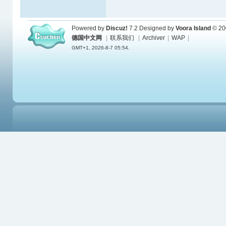
Powered by
Discuz!
7.2
Designed by
Voora Island
© 20
德国中文网
|
联系我们
|
Archiver
|
WAP
|
GMT+1, 2026-8-7 05:54.