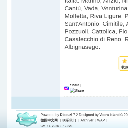
Italia: Marino, Anzio, 
Cantù, Vada, Venturina,
Molfetta, Riva Ligure, 
Sant'Antonio, Cimitile, 
Pozzuoli, Cattolica, F
Casalecchio di Reno, R
Albignasego.
收
Share
|
Powered by
Discuz!
7.2
Designed by
Voora Island
© 20
德国中文网
|
联系我们
|
Archiver
|
WAP
|
GMT+1, 2026-8-7 22:29.