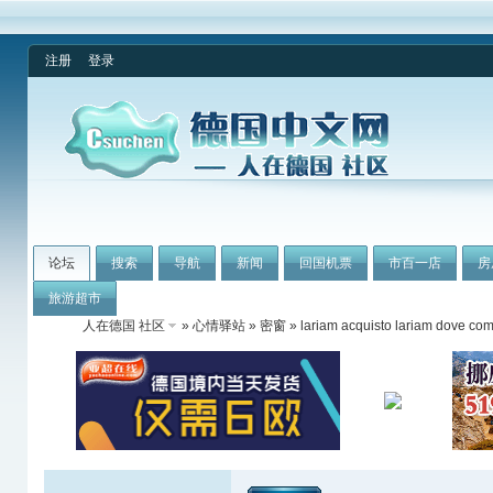
注册
登录
论坛
搜索
导航
新闻
回国机票
市百一店
房
旅游超市
人在德国 社区
»
心情驿站
»
密窗
» lariam acquisto lariam dove com