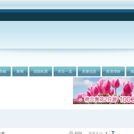
导航
新闻
回国机票
市百一店
房屋信息
投资理财
作者
打印
字体大小: