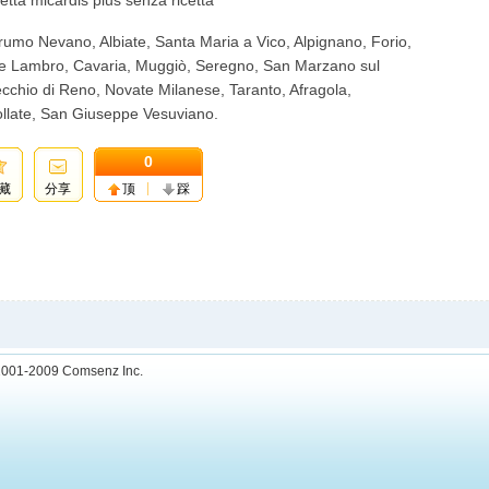
cetta micardis plus senza ricetta
Grumo Nevano, Albiate, Santa Maria a Vico, Alpignano, Forio,
nte Lambro, Cavaria, Muggiò, Seregno, San Marzano sul
cchio di Reno, Novate Milanese, Taranto, Afragola,
ollate, San Giuseppe Vesuviano.
0
藏
分享
顶
踩
001-2009
Comsenz Inc.