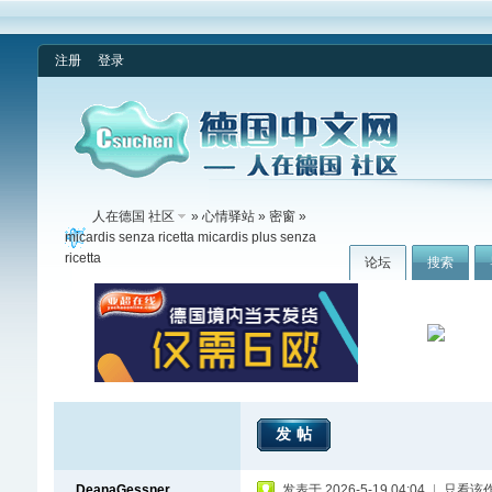
注册
登录
人在德国 社区
»
心情驿站
»
密窗
»
micardis senza ricetta micardis plus senza
ricetta
论坛
搜索
发帖
DeanaGessner
发表于 2026-5-19 04:04
|
只看该