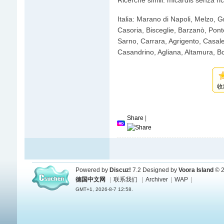
Ricerche simili: micardis senza ri
Italia: Marano di Napoli, Melzo, 
Casoria, Bisceglie, Barzanò, Po
Sarno, Carrara, Agrigento, Casale
Casandrino, Agliana, Altamura, B
收
Share
|
Powered by
Discuz!
7.2
Designed by
Voora Island
© 2
德国中文网
|
联系我们
|
Archiver
|
WAP
|
GMT+1, 2026-8-7 12:58.