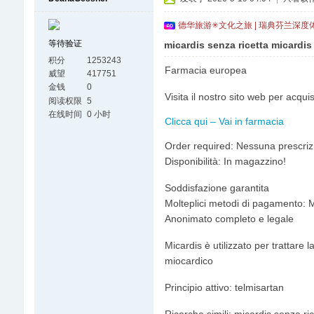
德华旅游✳文化之旅 | 瑞典芬兰深度
等待验证
micardis senza ricetta micardis
积分
1253243
Farmacia europea
威望
417751
金钱
0
Visita il nostro sito web per acqui
阅读权限
5
在线时间
0 小时
Clicca qui – Vai in farmacia
Order required: Nessuna prescrizi
Disponibilità: In magazzino!
Soddisfazione garantita
Molteplici metodi di pagamento: M
Anonimato completo e legale
Micardis è utilizzato per trattare l
miocardico
Principio attivo: telmisartan