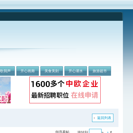
我歌我声
开心画廊
美食美刻
开心灌水
旅游超市
返回列表
倒序看帖
跳转到
»
#