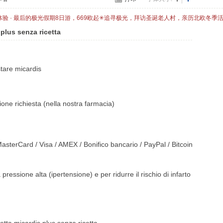
体验 · 最后的极光假期8日游，669欧起✳追寻极光，拜访圣诞老人村，亲历北欧冬季
 plus senza ricetta
stare micardis
one richiesta (nella nostra farmacia)
asterCard / Visa / AMEX / Bonifico bancario / PayPal / Bitcoin
a pressione alta (ipertensione) e per ridurre il rischio di infarto