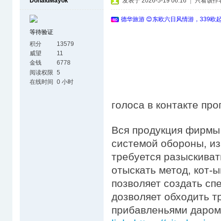
DonaldMayok
发表于 2026-5-19 06:16
|
只看该作
德华旅游 😊东欧六日风情游，339欧
等待验证
积分
13579
威望
11
金钱
6778
阅读权限
5
在线时间
0 小时
голоса в контакте пр
Вся продукция фирмы
системой обороны, из
требуется разыскиват
отыскать метод, кот-ы
позволяет создать сп
дозволяет обходить т
прибавленьями даро