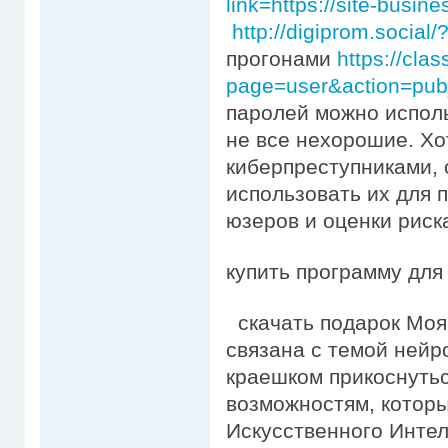
link=https://site-busine
http://digiprom.social
прогонами
https://cla
page=user&action=pub
паролей можно исполь
не все нехорошие. Х
киберпреступниками,
использовать их для 
юзеров и оценки риск
купить программу для
скачать подарок Моя
связана с темой нейр
краешком прикоснутьс
возможностям, которы
Искусственного Интел