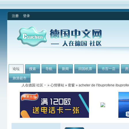
注册
登录
论坛
搜索
导航
新闻
回国机票
市百一店
房
旅游超市
人在德国 社区
»
心情驿站
»
密窗
» acheter de l'ibuprofene ibuprof