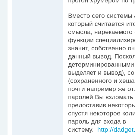
прогон хрумером по 
Вместо сего системы 
который считается ит
смысла, нарекаемого 
функции специализиро
значит, собственно оч
данный вывод. Поско
детерминированными (и
выделяет и вывод), с
(сохраненного и хеша
почти например же от
паролей.Вы взломать
предоставив некотор
спустя некоторое кол
пароль для входа в
систему.
http://dadget.