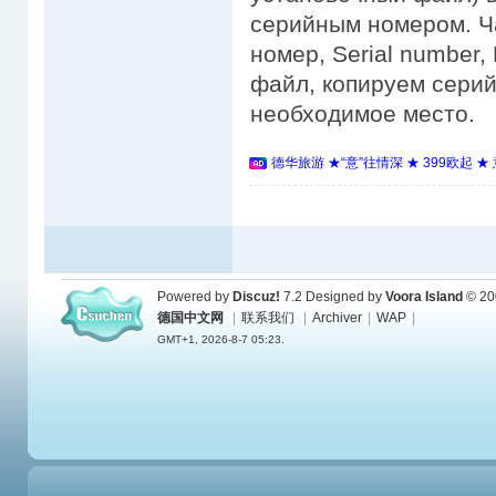
серийным номером. Ч
номер, Serial number,
файл, копируем серий
необходимое место.
德华旅游 ★“意”往情深 ★ 399欧起 
Powered by
Discuz!
7.2
Designed by
Voora Island
© 20
德国中文网
|
联系我们
|
Archiver
|
WAP
|
GMT+1, 2026-8-7 05:23.