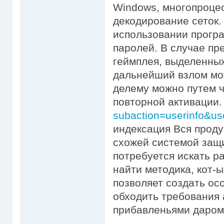
Windows, многопроцес
декодирование сеток.
использовании програ
паролей. В случае пр
геймплея, выделенных
дальнейший взлом мо
делему можно путем ч
повторной активации
subaction=userinfo&us
индексация Вся прод
схожей системой защи
потребуется искать р
найти методика, кот-
позволяет создать ос
обходить требования 
прибавленьями даром