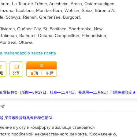
thurn, La Tour-de-Trême, Arlesheim, Arosa, Ostermundigen,
inzona, Ecublens, Muri bei Bern, Wohlen, Spiez, Büren a.A.,
le, Schwyz, Riehen, Greifensee, Burgdorf.
Rivieres, Québec City, St. Boniface, Sherbrooke, New
Gatineau, Bathurst, Ontario, Campbellton, Edmundston,
ontreal, Ottawa.
a mebendazolo senza ricetta
0
藏
分享
顶
踩
 Days 中欧企业招聘会（斯图—3月27日、杜塞—11月4日、慕尼黑—11月6日）门票免费预定★
作者
欧起 探寻东欧捷斯奥匈神秘色彩😊
ление к уюту и комфорту в жилище становится
тся с проблемой некачественного ремонта. К сожалению,