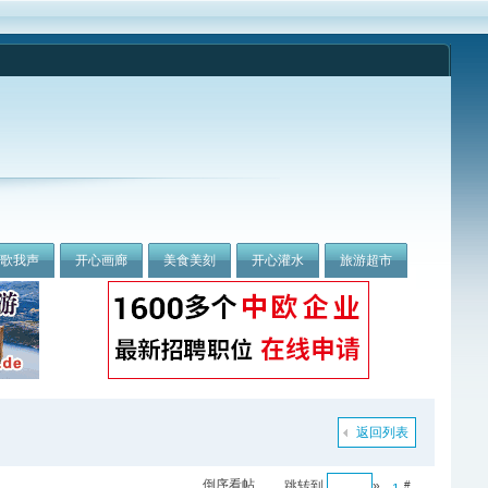
我歌我声
开心画廊
美食美刻
开心灌水
旅游超市
返回列表
倒序看帖
跳转到
»
#