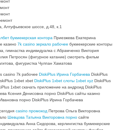
емонт
емонт
емонт
ремонт
, Алтуфьевское шоссе, д.48, к.1
лбет букмекерская контора
Приезжева Екатерина
ие казино
7k casino зеркало рабочее
букмекерские конторы
а, гимнастка индивидуалка с Абрамченко Виктория
елия Петросян (фигурное катание) смотреть фильм
агитова, фигуристка Чулпан Хаматова
lus casino 7k рабочее
DiskiPlus Ирина Горбачева
DiskiPlus
skiPlus 1xbet xbet
DiskiPlus 1xbet слоты 1xbet xyz
DiskiPlus
Plus 1xbet скачать приложение на андроид DiskiPlus
аева Ксения Денисовна порно DiskiPlus сайты казино
 Ивановна порно DiskiPlus Ирина Горбачева
 сегодня
casino промокод
Петрова Ольга Викторовна
кало
Шевцова Татьяна Викторовна порно
сайте
ндивидуалка Анна Сидорова, керлингистка букмекерские