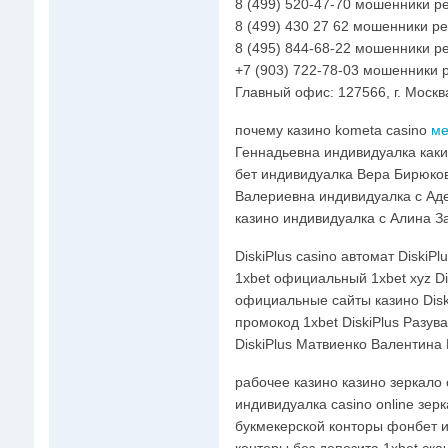
8 (499) 520-47-70 мошенники р
8 (499) 430 27 62 мошенники р
8 (495) 844-68-22 мошенники р
+7 (903) 722-78-03 мошенники 
Главный офис: 127566, г. Москва
почему казино kometa casino
ме
Геннадьевна индивидуалка как
бет индивидуалка Вера Бирюков
Валериевна индивидуалка с Ад
казино индивидуалка с Алина З
DiskiPlus casino автомат DiskiP
1xbet официальный 1xbet xyz Di
официальные сайты казино Diski
промокод 1xbet DiskiPlus Разув
DiskiPlus Матвиенко Валентина
рабочее казино казино зеркало
индивидуалка casino online зер
букмекерской конторы фонбет и