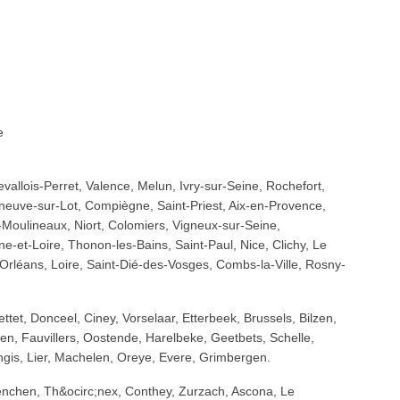
e
allois-Perret, Valence, Melun, Ivry-sur-Seine, Rochefort,
leneuve-sur-Lot, Compiègne, Saint-Priest, Aix-en-Provence,
-Moulineaux, Niort, Colomiers, Vigneux-sur-Seine,
-et-Loire, Thonon-les-Bains, Saint-Paul, Nice, Clichy, Le
léans, Loire, Saint-Dié-des-Vosges, Combs-la-Ville, Rosny-
tet, Donceel, Ciney, Vorselaar, Etterbeek, Brussels, Bilzen,
en, Fauvillers, Oostende, Harelbeke, Geetbets, Schelle,
gis, Lier, Machelen, Oreye, Evere, Grimbergen.
enchen, Th&ocirc;nex, Conthey, Zurzach, Ascona, Le