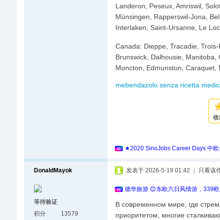
Landeron, Peseux, Amriswil, Solo
Münsingen, Rapperswil-Jona, Bell
Interlaken, Saint-Ursanne, Le Loc
Canada: Dieppe, Tracadie, Trois-
Brunswick, Dalhousie, Manitoba, 
Moncton, Edmunston, Caraquet, M
mebendazolo senza ricetta medic
收
★2020 SinoJobs Career
DonaldMayok
发表于 2026-5-19 01:42
|
只看该
德华旅游 😊东欧六日风情游，339
等待验证
В современном мире, где стрем
积分
13579
приоритетом, многие сталкиваю