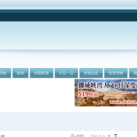
导航
新闻
回国机票
市百一店
房屋信息
投资理财
作者
打印
字体大小: