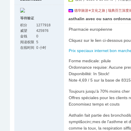
德华旅游✳文化之旅 | 瑞典芬兰深度
等待验证
asthalin avec ou sans ordonna
积分
1277918
Pharmacie européenne
威望
425976
金钱
0
Cliquez sur le lien ci-dessous pou
阅读权限
5
在线时间
0 小时
Prix speciaux internet bon marche!
Forme medicale: pilule
Ordonnance requise: Aucune pres
Disponibilité: In Stock!
Note 4,69 / 5 sur la base de 8315 
Toujours jusqu'à 70% moins cher 
Offres spéciales pour les clients r
Economisez temps et couts
Asthalin fait partie des bronchodil
sympt&ocirc;mes de l'asthme et 
comme la toux, la respiration siffl