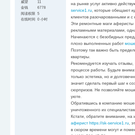
威望
11
на рынке услуг активно действ
金钱
6778
service1.ru
, которые обещают ид
阅读权限
5
клиентов разочарованными и с
在线时间
0 小时
Эти ремонтные маги аферисты 
рекламными материалами, одна
Начинаются с безобидных пред
плохо выполненных работ
моше
Поэтому так важно быть преде
квартиры.
Рекомендуется изучать отзывы, 
процессе работы. Будьте внима
только эстетика, но и долговеч
значит сделать первый шаг к с
сюрпризов. Не позволяйте мош
уюте.
Обратившись в компанию мошенн
уничтоженного их специалиста
Кстати, обратите внимание, на
аферист https://sk-service1.ru
, 
в скором времени могут и поме