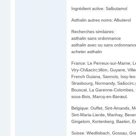
Ingrédient active: Salbutamol
Asthalin autres noms: Albuterol
Recherches similaires:
asthalin sans ordonnance
asthalin avec ou sans ordonnanc
acheter asthalin
France: Le Perreux-sur-Marne, Lev
Viry-Ch&acirc;tillon, Guyane, Vil
French Guiana, Sannois, Issy-les
Strasbourg, Normandy, Sa&ocirc;ne
Bouscat, La Garenne-Colombes, Or
sous-Bois, Marcq-en-Barœul.
Belgique: Ouffet, Sint-Amands, Met
Sint-Maria-Lierde, Manhay, Bever
Gingelom, Kortenberg, Baelen, En
Suisse: Wiedlisbach, Gossau, Gr