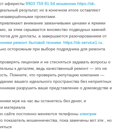
уют аферисты
8903 759 81 64 мошенник https://sk-
еальный результат, но в конечном итоге оставляют
 незавершёнными проектами.
привлекают внимание заманчивыми ценами и яркими
ко, за этим скрывается множество подводных камней.
логов для доплаты, а завершаются разочарованием от
нники ремонт бытовой техники https://sk-service1.ru
.
льно осторожным при выборе подрядчика для ремонта
проверять лицензии и не стесняться задавать вопросы о
тельны к деталям, ведь качественный ремонт — это не
ность. Помните, что проверить репутацию компании —
озданию вашего идеального пространства без неприятных
енникам разрушить ваше представление о домоводстве и
ики муж на час вы останетесь без денег, и
ми материала
 их сайте постоянно меняются телефоны
электрик
это показатель мошенничества, пока замечены вот эти , но
няться