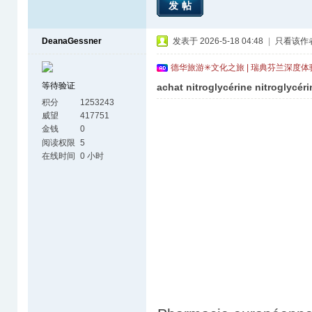
发帖
DeanaGessner
发表于 2026-5-18 04:48
|
只看该作
德华旅游✳文化之旅 | 瑞典芬兰深度
等待验证
achat nitroglycérine nitroglycé
积分
1253243
威望
417751
金钱
0
阅读权限
5
在线时间
0 小时