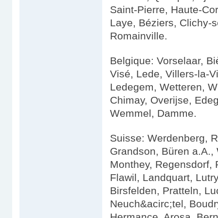
Saint-Pierre, Haute-Cor
Laye, Béziers, Clichy-s
Romainville.
Belgique: Vorselaar, B
Visé, Lede, Villers-la-V
Ledegem, Wetteren, Wi
Chimay, Overijse, Edeg
Wemmel, Damme.
Suisse: Werdenberg, Rh
Grandson, Büren a.A., 
Monthey, Regensdorf, P
Flawil, Landquart, Lutr
Birsfelden, Pratteln, L
Neuch&acirc;tel, Boudr
Hermance, Arosa, Bern,