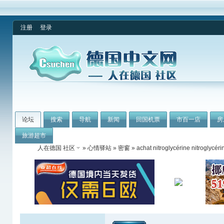
注册
登录
论坛
搜索
导航
新闻
回国机票
市百一店
房
旅游超市
人在德国 社区
»
心情驿站
»
密窗
» achat nitroglycérine nitroglycé