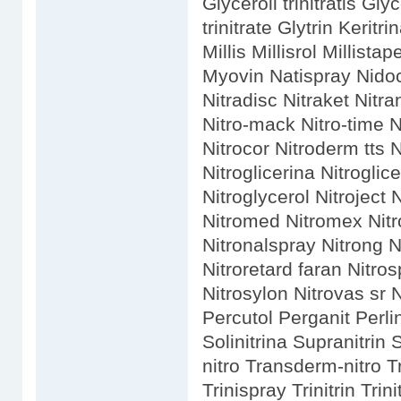
Glyceroli trinitratis Gly
trinitrate Glytrin Kerit
Millis Millisrol Millist
Myovin Natispray Nidoca
Nitradisc Nitraket Nitra
Nitro-mack Nitro-time N
Nitrocor Nitroderm tts 
Nitroglicerina Nitroglic
Nitroglycerol Nitroject N
Nitromed Nitromex Nitro
Nitronalspray Nitrong N
Nitroretard faran Nitros
Nitrosylon Nitrovas sr
Percutol Perganit Perli
Solinitrina Supranitrin
nitro Transderm-nitro Tr
Trinispray Trinitrin Trini