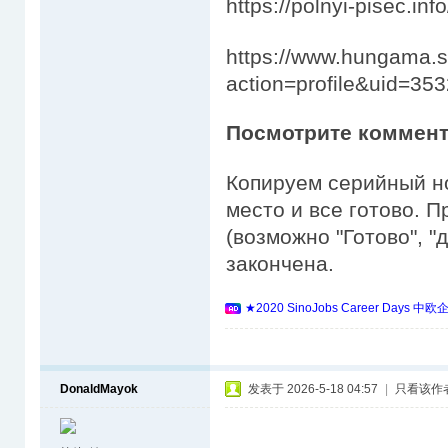
https://polnyi-pisec.in
https://www.hungama.
action=profile&uid=35
Посмотрите коммент
Копируем серийный н
место и все готово. 
(возможно "Готово", "д
закончена.
★2020 SinoJobs Career 
DonaldMayok
发表于 2026-5-18 04:57
|
只看该作