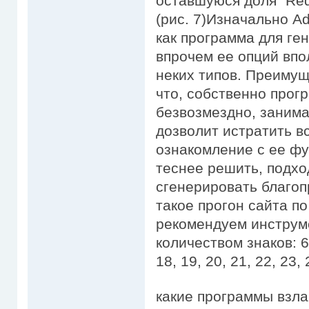
оставшуюся доля "Req
(рис. 7)Изначально A
как программа для ге
впрочем ее опций впо
неких типов. Преиму
что, собственно прог
безвозмездно, занима
дозволит истратить в
ознакомление с ее фу
теснее решить, подхо
сгенерировать благоп
такое прогон сайта п
рекомендуем инструм
количеством знаков: 6, 
18, 19, 20, 21, 22, 23
какие программы взл