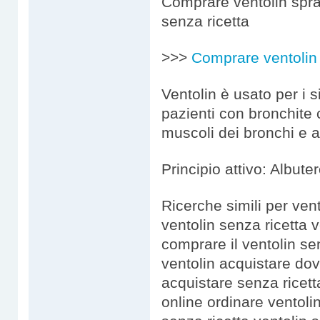
Comprare ventolin spray
senza ricetta
>>>
Comprare ventolin
Ventolin è usato per i s
pazienti con bronchite c
muscoli dei bronchi e am
Principio attivo: Albuter
Ricerche simili per ven
ventolin senza ricetta 
comprare il ventolin sen
ventolin acquistare dov
acquistare senza ricett
online ordinare ventoli