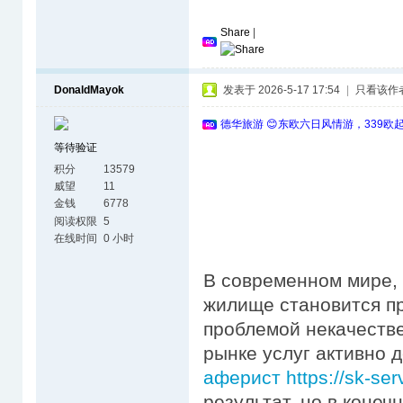
Share
|
DonaldMayok
发表于 2026-5-17 17:54
|
只看该作
德华旅游 😊东欧六日风情游，339欧
等待验证
积分
13579
威望
11
金钱
6778
阅读权限
5
在线时间
0 小时
В современном мире, 
жилище становится пр
проблемой некачестве
рынке услуг активно
аферист https://sk-ser
результат, но в конеч