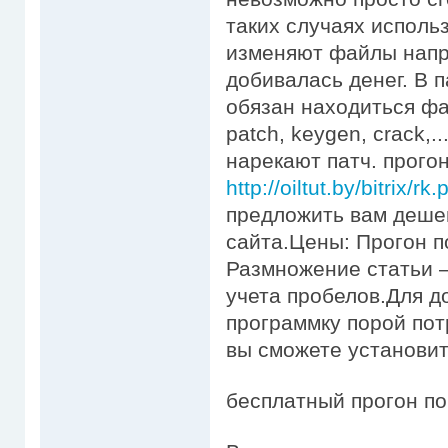
таких случаях исполь
изменяют файлы напр
добивалась денег. В 
обязан находиться фа
patch, keygen, crack,.
нарекают патч. прого
http://oiltut.by/bitrix/r
предложить вам деше
сайта.Цены: Прогон п
Размножение статьи 
учета пробелов.Для д
программку порой пот
вы сможете установит
бесплатный прогон по