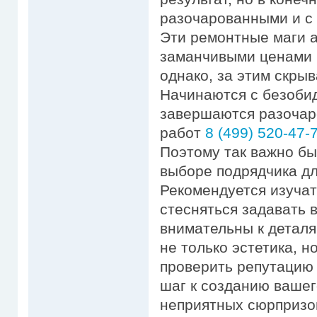
разочарованными и с
Эти ремонтные маги 
заманчивыми ценами 
однако, за этим скры
Начинаются с безобид
завершаются разочар
работ
8 (499) 520-47-
Поэтому так важно б
выборе подрядчика дл
Рекомендуется изучат
стесняться задавать 
внимательны к деталя
не только эстетика, н
проверить репутацию
шаг к созданию вашег
неприятных сюрпризо