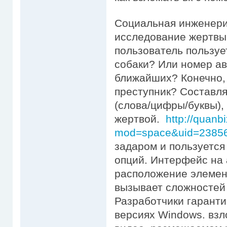
Социальная инженери
исследование жертвы.
пользователь пользуе
собаки? Или номер 
ближайших? Конечно, 
преступник? Составля
(слова/цифры/буквы), 
жертвой.
http://quan
mod=space&uid=2385
задаром и пользуется
опций. Интерфейс на 
расположение элемент
вызывает сложностей 
Разработчики гаранти
версиях Windows. взл