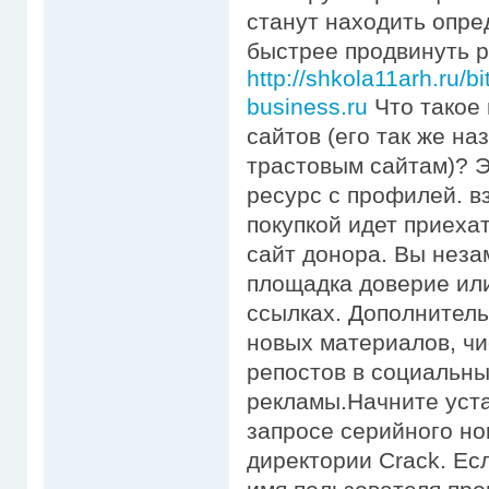
станут находить опр
быстрее продвинуть р
http://shkola11arh.ru/bi
business.ru
Что такое
сайтов (его так же н
трастовым сайтам)? Э
ресурс с профилей. в
покупкой идет приеха
сайт донора. Вы неза
площадка доверие или
ссылках. Дополнитель
новых материалов, чи
репостов в социальны
рекламы.Начните уста
запросе серийного но
директории Crack. Ес