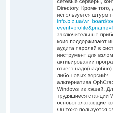
сетевые серверы, кон
Directory. Кроме того
используется штурм п
info.biz.ua/wr_board/t
event=profile&pname=f
заключительные прибо
коие поддерживают и
аудита паролей в сис
инструмент для взлом
активировании програ
отчего надо(надобно)
либо новых версий?..
альтернатива OphCrac
Windows из хэшей. Дл
трудящиеся станции 
основополагающие кон
Он тоже пользуется с