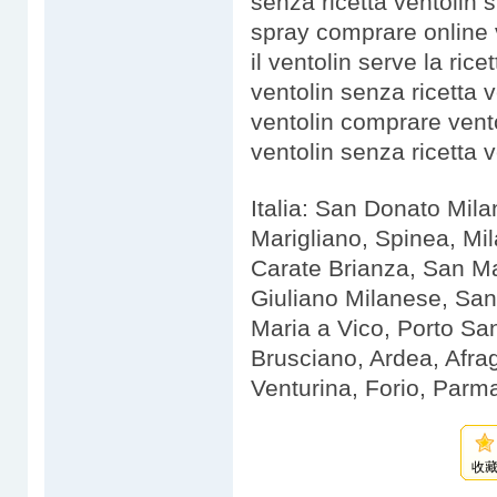
senza ricetta ventolin 
spray comprare online 
il ventolin serve la ric
ventolin senza ricetta 
ventolin comprare vent
ventolin senza ricetta 
Italia: San Donato Mila
Marigliano, Spinea, Mi
Carate Brianza, San Ma
Giuliano Milanese, San
Maria a Vico, Porto Sa
Brusciano, Ardea, Afrag
Venturina, Forio, Parm
收