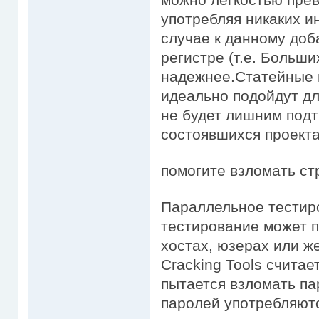
употребляя никаких и
случае к данному доб
регистре (т.е. Больши
надежнее.Статейные 
идеально подойдут дл
не будет лишним подт
состоявшихся проекта
помогите взломать ст
Параллельное тестиро
тестирование может п
хостах, юзерах или ж
Cracking Tools счита
пытается взломать па
паролей употребляют