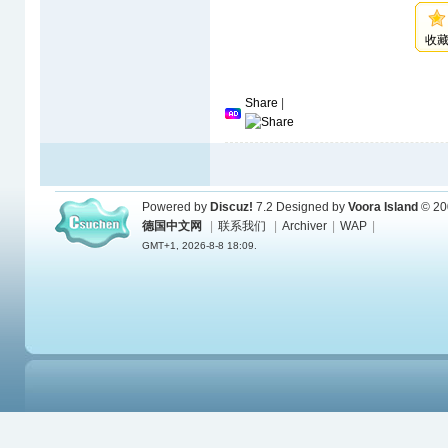
收
Share
|
Powered by
Discuz!
7.2
Designed by
Voora Island
© 20
德国中文网
|
联系我们
|
Archiver
|
WAP
|
GMT+1, 2026-8-8 18:09.