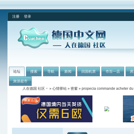
注册
登录
论坛
搜索
导航
新闻
回国机票
市百一店
房
旅游超市
人在德国 社区
»
心情驿站
»
密窗
» propecia commande acheter du