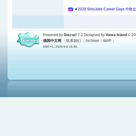
★2020 SinoJobs Career 
Powered by
Discuz!
7.2
Designed by
Voora Island
© 20
德国中文网
|
联系我们
|
Archiver
|
WAP
|
GMT+1, 2026-8-8 16:36.