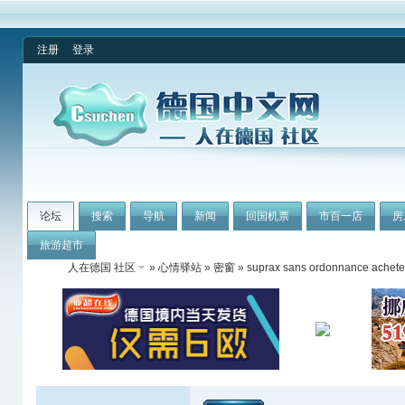
注册
登录
论坛
搜索
导航
新闻
回国机票
市百一店
房
旅游超市
人在德国 社区
»
心情驿站
»
密窗
» suprax sans ordonnance acheter