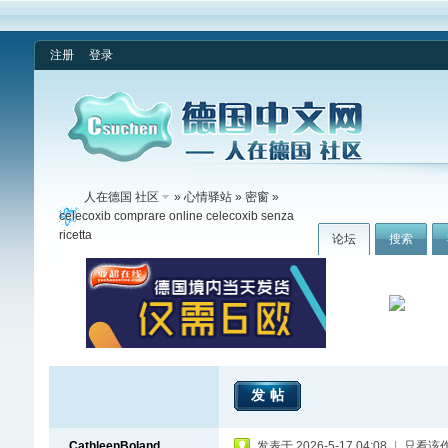
注册
登录
人在德国 社区
»
心情驿站
»
密窗
»
celecoxib comprare online celecoxib senza
ricetta
论坛
搜索
发帖
CathleenBoland
发表于 2026-5-17 04:08
|
只看该