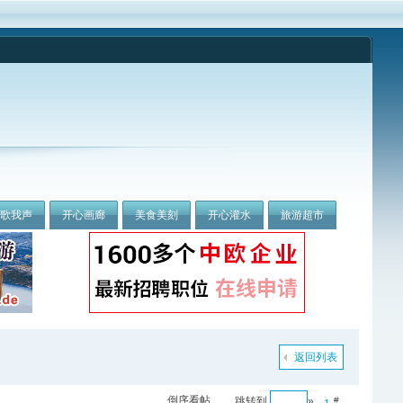
我歌我声
开心画廊
美食美刻
开心灌水
旅游超市
返回列表
倒序看帖
跳转到
»
#