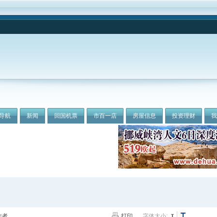
导航
新闻
回国机票
市百一店
房屋信息
投资理财
作者
打印
字体大小: