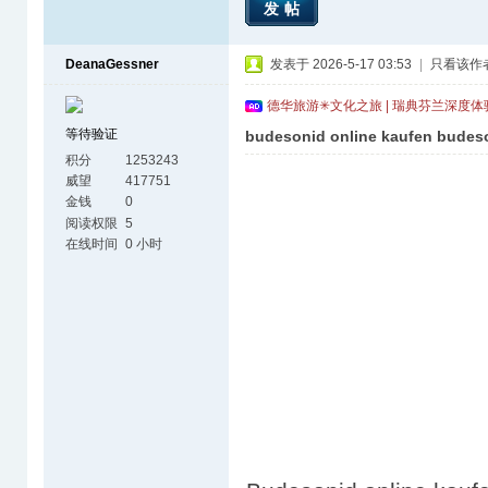
发帖
DeanaGessner
发表于 2026-5-17 03:53
|
只看该作
德华旅游✳文化之旅 | 瑞典芬兰深度
等待验证
budesonid online kaufen budeso
积分
1253243
威望
417751
金钱
0
阅读权限
5
在线时间
0 小时