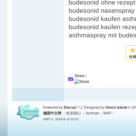
budesonid ohne rezept
budesonid nasenspray 
budesonid kaufen asthm
budesonid kaufen rezept
asthmaspray mit budes
收
Share
|
Powered by
Discuz!
7.2
Designed by
Voora Island
© 20
德国中文网
|
联系我们
|
Archiver
|
WAP
|
GMT+1, 2026-8-10 03:57.