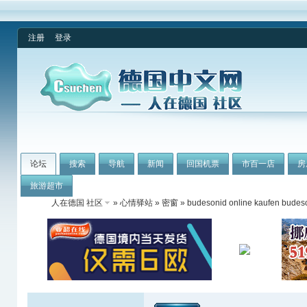
注册
登录
论坛
搜索
导航
新闻
回国机票
市百一店
房
旅游超市
人在德国 社区
»
心情驿站
»
密窗
» budesonid online kaufen budeso