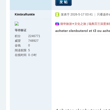
发帖
KimbraRunkle
发表于 2026-5-17 03:41
|
只看该作
德华旅游✳文化之旅 | 瑞典芬兰深度
等待验证
acheter clenbuterol et t3 ou ach
积分
2246771
威望
748927
金钱
0
阅读权限
5
在线时间
0 小时