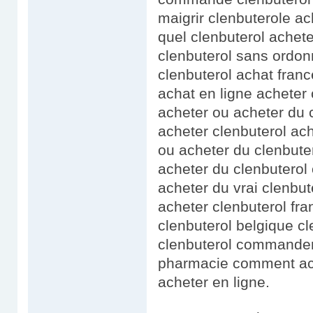
maigrir clenbuterole ac
quel clenbuterol achete
clenbuterol sans ordon
clenbuterol achat franc
achat en ligne acheter 
acheter ou acheter du 
acheter clenbuterol ac
ou acheter du clenbute
acheter du clenbuterol
acheter du vrai clenbut
acheter clenbuterol fra
clenbuterol belgique c
clenbuterol commander 
pharmacie comment ach
acheter en ligne.