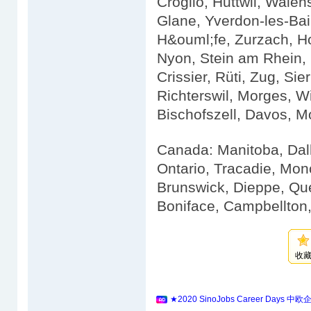
Croglio, Huttwil, Walens
Glane, Yverdon-les-Bai
H&ouml;fe, Zurzach, Ho
Nyon, Stein am Rhein, I
Crissier, Rüti, Zug, Sie
Richterswil, Morges, Wi
Bischofszell, Davos, 
Canada: Manitoba, Dal
Ontario, Tracadie, Mon
Brunswick, Dieppe, Qu
Boniface, Campbellton,
收
★2020 SinoJobs Career 