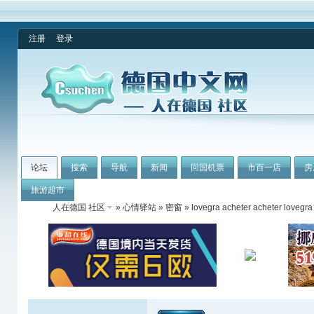
注册
登录
论坛
搜索
导航
新闻
回国机票
市百一店
房
旅游超市
人在德国 社区
»
心情驿站
»
密窗
» lovegra acheter acheter lovegra