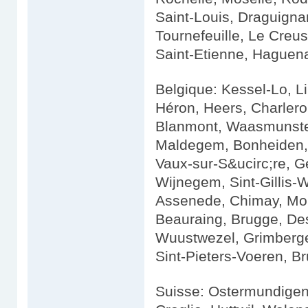
Saint-Louis, Draguigna
Tournefeuille, Le Creu
Saint-Etienne, Haguena
Belgique: Kessel-Lo, L
Héron, Heers, Charleroi
Blanmont, Waasmunster,
Maldegem, Bonheiden, 
Vaux-sur-S&ucirc;re, G
Wijnegem, Sint-Gillis-
Assenede, Chimay, Mo
Beauraing, Brugge, De
Wuustwezel, Grimberge
Sint-Pieters-Voeren, B
Suisse: Ostermundigen,