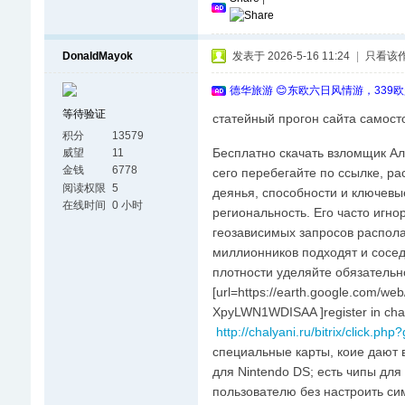
DonaldMayok
发表于 2026-5-16 11:24
|
只看该
德华旅游 😊东欧六日风情游，339
等待验证
статейный прогон сайта самост
积分
13579
Бесплатно скачать взломщик Ал
威望
11
金钱
6778
сего перебегайте по ссылке, ра
阅读权限
5
деянья, способности и ключевы
在线时间
0 小时
региональность. Его часто игн
геозависимых запросов располаг
миллионников подходят и сосед
плотности уделяйте обязательн
[url=https://earth.google.com/
XpyLWN1WDISAA ]register in chat
http://chalyani.ru/bitrix/click.php
специальные карты, коие дают 
для Nintendo DS; есть чипы для 
пользователю без настроить си