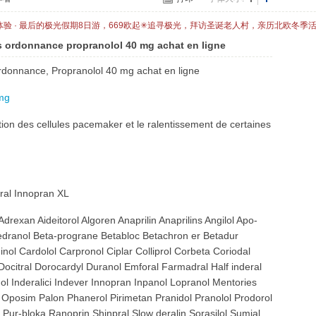
体验 · 最后的极光假期8日游，669欧起✳追寻极光，拜访圣诞老人村，亲历北欧冬季
s ordonnance propranolol 40 mg achat en ligne
rdonnance, Propranolol 40 mg achat en ligne
mg
ction des cellules pacemaker et le ralentissement de certaines
ral Innopran XL
drexan Aideitorol Algoren Anaprilin Anaprilins Angilol Apo-
Bedranol Beta-prograne Betabloc Betachron er Betadur
ol Cardolol Carpronol Ciplar Colliprol Corbeta Coriodal
Docitral Dorocardyl Duranol Emforal Farmadral Half inderal
 Inderalici Indever Innopran Inpanol Lopranol Mentories
Oposim Palon Phanerol Pirimetan Pranidol Pranolol Prodorol
 Pur-bloka Ranoprin Shinpral Slow deralin Sorasilol Sumial