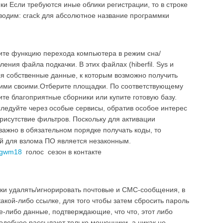
и Если требуются иные облики регистрации, то в строке
вводим: crack для абсолютное название программки
ите функцию перехода компьютера в режим сна/
ения файла подкачки. В этих файлах (hiberfil. Sys и
ться собственные данные, к которым возможно получить
щими своими.Отберите площадки. По соответствующему
те благоприятные сборники или купите готовую базу.
ледуйте через особые сервисы, обратив особое интерес
рисутствие фильтров. Поскольку для активации
ажно в обязательном порядке получать коды, то
й для взлома ПО является незаконным.
/pgwm18
голос сезон в контакте
и удалять/игнорировать почтовые и СМС-сообщения, в
акой-либо ссылке, для того чтобы затем сбросить пароль
е-либо данные, подтверждающие, что что, этот либо
одобное рассылают только мошенники, а никак не