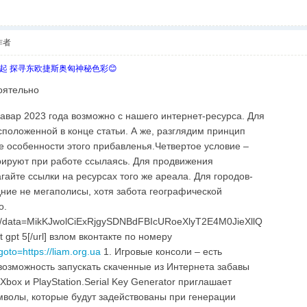
作者
欧起 探寻东欧捷斯奥匈神秘色彩😊
оятельно
авар 2023 года возможно с нашего интернет-ресурса. Для
сположенной в конце статьи. А же, разглядим принцип
е особенности этого прибавленья.Четвертое условие –
орируют при работе ссылаясь. Для продвижения
айте ссылки на ресурсах того же ареала. Для городов-
ние не мегаполисы, хотя забота географической
о.
web/data=MikKJwolCiExRjgySDNBdFBIcURoeXlyT2E4M0JieXllQ
 gpt 5[/url] взлом вконтакте по номеру
?goto=https://liam.org.ua
1. Игровые консоли – есть
возможность запускать скаченные из Интернета забавы
Xbox и PlayStation.Serial Key Generator приглашает
мволы, которые будут задействованы при генерации