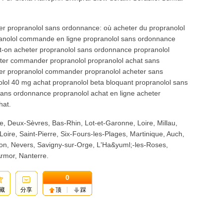
er propranolol sans ordonnance: où acheter du propranolol
anolol commande en ligne propranolol sans ordonnance
ut-on acheter propranolol sans ordonnance propranolol
eter commander propranolol propranolol achat sans
er propranolol commander propranolol acheter sans
l 40 mg achat propranolol beta bloquant propranolol sans
ans ordonnance propranolol achat en ligne acheter
hat.
e, Deux-Sèvres, Bas-Rhin, Lot-et-Garonne, Loire, Millau,
oire, Saint-Pierre, Six-Fours-les-Plages, Martinique, Auch,
llon, Nevers, Savigny-sur-Orge, L'Ha&yuml;-les-Roses,
rmor, Nanterre.
0
藏
分享
顶
踩