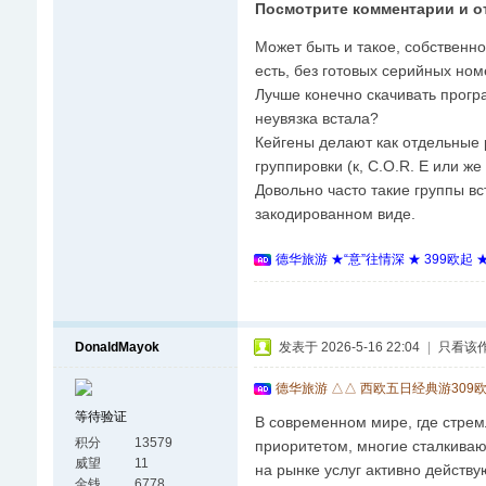
Посмотрите комментарии и о
Может быть и такое, собственн
есть, без готовых серийных ном
Лучше конечно скачивать прогр
неувязка встала?
Кейгены делают как отдельные 
группировки (к, C.O.R. E или ж
Довольно часто такие группы в
закодированном виде.
德华旅游 ★“意”往情深 ★ 399欧起
DonaldMayok
发表于 2026-5-16 22:04
|
只看该
德华旅游 △△ 西欧五日经典游309
等待验证
В современном мире, где стрем
积分
13579
приоритетом, многие сталкиваю
威望
11
на рынке услуг активно действ
金钱
6778