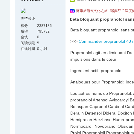
德华旅游✳文化之旅 | 瑞典芬兰深度
等待验证
beta bloquant propranolol san
积分
2387186
Beta bloquant propranolol sans o
威望
795732
金钱
0
>>>
Commander propranolol 40 
阅读权限
5
在线时间
0 小时
Propranolol agit en diminuant l'a
impulsions dans le cœur
Ingrédient actif: propranolol
Analogues pour Propranolol: Inde
Les autres noms de Propranolol: A
propranolol Artensol Avlocardyl 
Betaspan Capronol Cardinal Cardin
Deralin Detensol Dideral Dociton 
Hemipralon Herzbase Huma-pronol
Normocardil Novopranol Obsidan 
Prolol Propranololi Propranololum