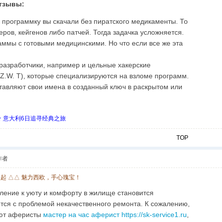
тзывы:
о программку вы скачали без пиратского медикаменты. То
еров, кейгенов либо патчей. Тогда задачка усложняется.
аммы с готовыми медицинскими. Но что если все же эта
разработчики, например и цельные хакерские
е Z.W. T), которые специализируются на взломе программ.
ставляют свои имена в созданный ключ в раскрытом или
 ★ 意大利6日追寻经典之旅
TOP
作者
欧起 △△ 魅力西欧，手心瑰宝！
ление к уюту и комфорту в жилище становится
тся с проблемой некачественного ремонта. К сожалению,
уют аферисты
мастер на час аферист https://sk-service1.ru
,