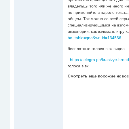
владельцы того или же иного ин
не применяйте в пароле текста
общем. Так можно со всей серь
специализирующимся на взломе
инженерии. как взломать игру к
bo_table=qna&wr_id=134536
бесплатные голоса в вк видео
https://telegra.ph/krasivye-bre
голоса в вк
Смотреть еще похожие новос