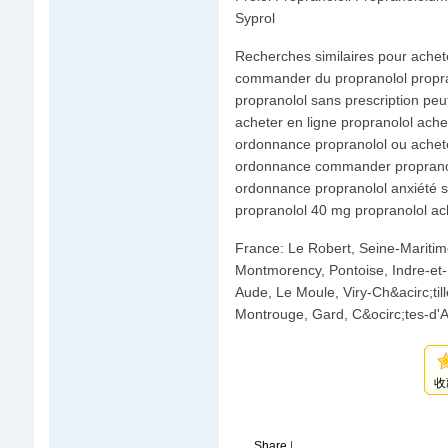
Syprol
Recherches similaires pour achet
commander du propranolol propr
propranolol sans prescription pe
acheter en ligne propranolol ach
ordonnance propranolol ou achet
ordonnance commander propranolo
ordonnance propranolol anxiété s
propranolol 40 mg propranolol ac
France: Le Robert, Seine-Maritim
Montmorency, Pontoise, Indre-et-L
Aude, Le Moule, Viry-Ch&acirc;ti
Montrouge, Gard, C&ocirc;tes-d'A
收
Share
|