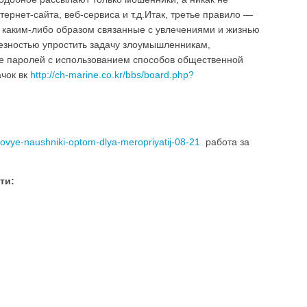
тернет-сайта, веб-сервиса и т.д.Итак, третье правило —
, каким-либо образом связанные с увлечениями и жизнью
езностью упростить задачу злоумышленникам,
 паролей с использованием способов общественной
ачок вк
http://ch-marine.co.kr/bbs/board.php?
ndovye-naushniki-optom-dlya-meropriyatij-08-21
работа за
ти: