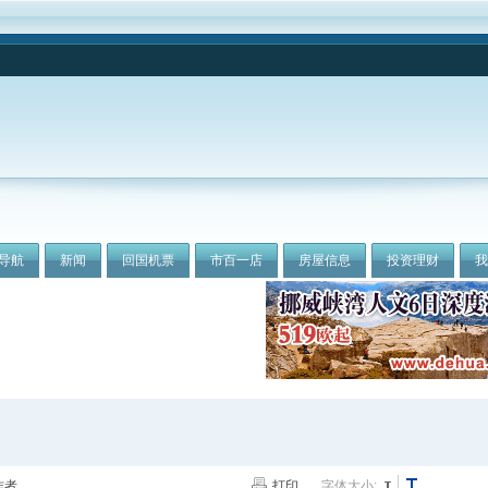
导航
新闻
回国机票
市百一店
房屋信息
投资理财
作者
打印
字体大小: