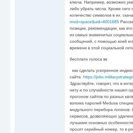
ключа. Например, возможно ука
либо убрать числа. Кроме сего 
количество символов в их. скач
mod=space&uid=4001685
Расска
позиции, рекомендации, как его
из самых знаменитых социальны
сообщений, с помощью коей юз
времени в этой социальной сети
бесплатн голоса вк
как сделать ускоренное индек
сайта
https://jobs.militarystrate
Здраствуйте, говорят, что в инт
нету и по случайности нашел о
прогоном сайтов по разных ката
взлома паролей Medusa специал
модульного перебора логинов. 
сервисов, дозволяющих удален
лучшими основных особенностей
просит серийный номер, то в р