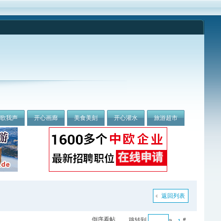
我歌我声
开心画廊
美食美刻
开心灌水
旅游超市
返回列表
倒序看帖
跳转到
»
#