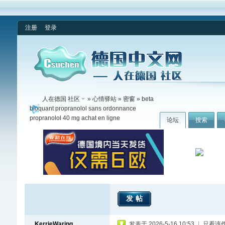
注册
登录
人在德国 社区
»
心情驿站
»
密窗
» beta
bloquant propranolol sans ordonnance
propranolol 40 mg achat en ligne
论坛
搜索
发帖
KerrieWaring
发表于 2026-5-16 10:53
|
只看该