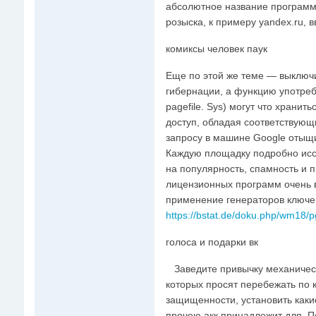
абсолютное название программк
розыска, к примеру yandex.ru, 
комиксы человек паук
Еще по этой же теме — выключ
гибернации, а функцию употребл
pagefile. Sys) могут что храни
доступ, обладая соответствую
запросу в машине Google отыщи
Каждую площадку подробно исс
на популярность, спамность и п
лицензионных программ очень в
применение генераторов ключе
https://bstat.de/doku.php/wm18
голоса и подарки вк
Заведите привычку механическ
которых просят перебежать по к
защищенности, установить каки
прочею акк принадлежит для. П