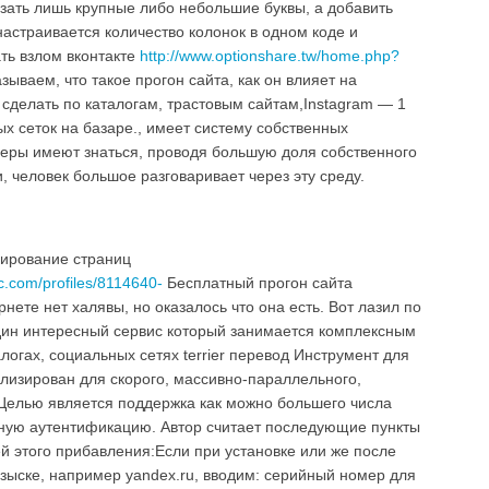
зать лишь крупные либо небольшие буквы, а добавить
настраивается количество колонок в одном коде и
ать взлом вконтакте
http://www.optionshare.tw/home.php?
зываем, что такое прогон сайта, как он влияет на
 сделать по каталогам, трастовым сайтам,Instagram — 1
х сеток на базаре., имеет систему собственных
еры имеют знаться, проводя большую доля собственного
, человек большое разговаривает через эту среду.
сирование страниц
gic.com/profiles/8114640-
Бесплатный прогон сайта
ернете нет халявы, но оказалось что она есть. Вот лазил по
дин интересный сервис который занимается комплексным
логах, социальных сетях terrier перевод Инструмент для
изирован для скорого, массивно-параллельного,
Целью является поддержка как можно большего числа
ную аутентификацию. Автор считает последующие пункты
 этого прибавления:Если при установке или же после
озыске, например yandex.ru, вводим: серийный номер для