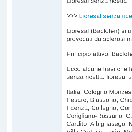
Lioresal senza ricetta
>>>
Lioresal senza rice
Lioresal (Baclofen) si 
provocati da sclerosi mu
Principio attivo: Baclof
Ecco alcune frasi che l
senza ricetta: lioresal 
Italia: Cologno Monzese
Pesaro, Biassono, Chia
Faenza, Collegno, Gor
Corigliano-Rossano, Ca
Cardito, Albignasego, 
Villa Cortese, Turin, M