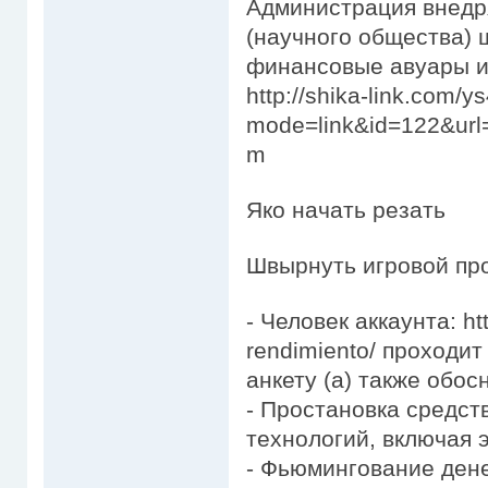
Администрация внедр
(научного общества) 
финансовые авуары и
http://shika-link.com/y
mode=link&id=122&url
m
Яко начать резать
Швырнуть игровой про
- Человек аккаунта: htt
rendimiento/ проходи
анкету (а) также обос
- Простановка средст
технологий, включая 
- Фьюмингование дене