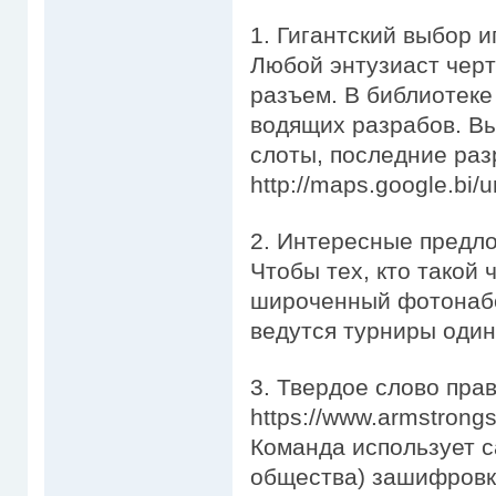
1. Гигантский выбор и
Любой энтузиаст черт
разъем. В библиотеке
водящих разрабов. Вы
слоты, последние раз
http://maps.google.bi/ur
2. Интересные предл
Чтобы тех, кто такой 
широченный фотонабо
ведутся турниры оди
3. Твердое слово пра
https://www.armstrongs
Команда использует 
общества) зашифровки