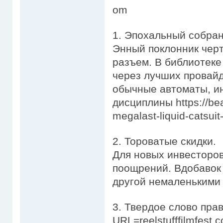
om
1. Эпохальный собран
Энный поклонник черт
разъем. В библиотек
через лучших провайд
обычные автоматы, и
дисциплины https://beau
megalast-liquid-catsuit
2. Тороватые скидки.
Для новых инвесторо
поощрений. Вдобавок 
другой немаленькими
3. Твердое слово правд
URL=reelstufffilmfest.