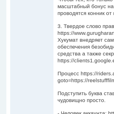
масштабный бонус на 
проводятся конник о
3. Твердое слово пра
https://www.gurugharan
Хукумат внедряет са
обеспечения безобид
средства а также сек
https://clients1.google.
Процесс https://riders.
goto=https://reelstufff
Подступить буква ст
чудовищно просто.
- Человек аккаунта: ht