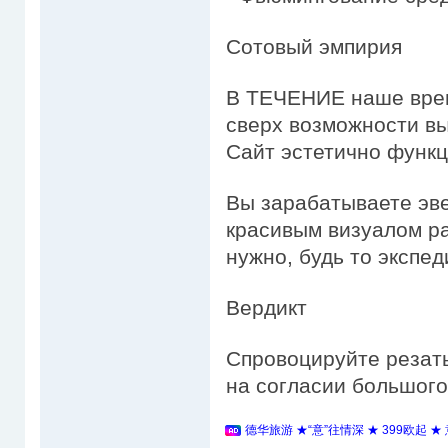
Сотовый эмпирия
В ТЕЧЕНИЕ наше врем
сверх возможности вы
Сайт эстетично функ
Вы зарабатываете эв
красивым визуалом р
нужно, будь то экспед
Вердикт
Спровоцируйте резать
на согласии большого
德华旅游 ★“意”往情深 ★ 399欧起 