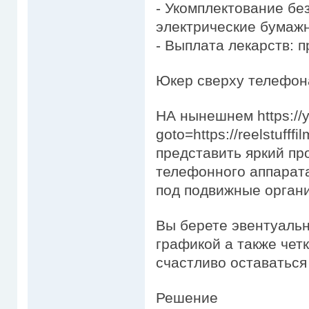
- Укомплектование бе
электрические бумажн
- Выплата лекарств: п
Юкер сверху телефон
НА нынешнем https://yug
goto=https://reelstuff
представить яркий пр
телефонного аппарата
под подвижные орган
Вы берете эвентуаль
графикой а также чет
счастливо оставаться
Решение