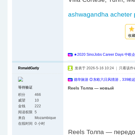
ashwagandha acheter 
收
★2020 SinoJobs Career 
RonaldGatly
发表于 2026-5-16 10:24
|
只看该作
德华旅游 😊东欧六日风情游，339欧
等待验证
Reels Толпа — новый
积分
466
威望
10
金钱
222
阅读权限
5
来自
Mozambique
在线时间
0 小时
Reels Толпа — перед