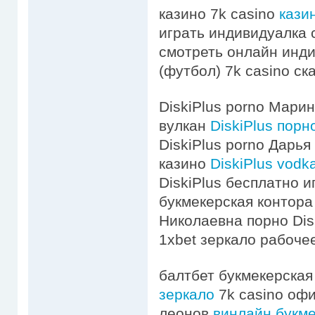
казино 7k casino
кази
играть индивидуалка 
смотреть онлайн инд
(футбол) 7k casino ск
DiskiPlus porno Марин
вулкан
DiskiPlus порн
DiskiPlus porno Дарь
казино
DiskiPlus vodk
DiskiPlus бесплатно и
букмекерская контора
Николаевна порно Dis
1xbet зеркало рабоче
балтбет букмекерская
зеркало
7k casino оф
леонов
винлайн букм