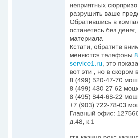
неприятных сюрпризо
разрушить ваше предс
Обратившись в компа
останетесь без денег
материала
Кстати, обратите вни
меняются телефоны
8
service1.ru
, это пока
вот эти , но в скором
8 (499) 520-47-70 мо
8 (499) 430 27 62 мо
8 (495) 844-68-22 мо
+7 (903) 722-78-03 м
Главный офис: 127566
д.48, к.1
гта казино рокс казин