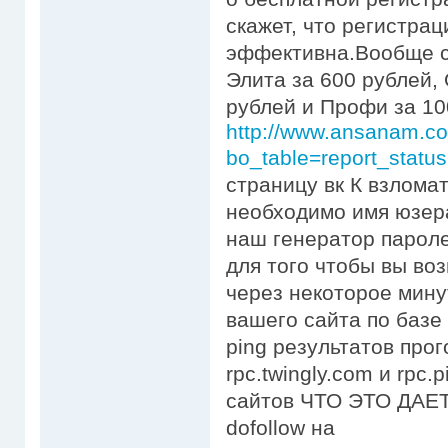
скажет, что регистрац
эффективна.Вообще с
Элита за 600 рублей, 
рублей и Профи за 10
http://www.ansanam.c
bo_table=report_stat
страницу вк К взломат
необходимо имя юзера
наш генератор пароле
для того чтобы вы во
через некоторое мин
вашего сайта по базе
ping результатов про
rpc.twingly.com и rpc
сайтов ЧТО ЭТО ДАЕТ
dofollow на