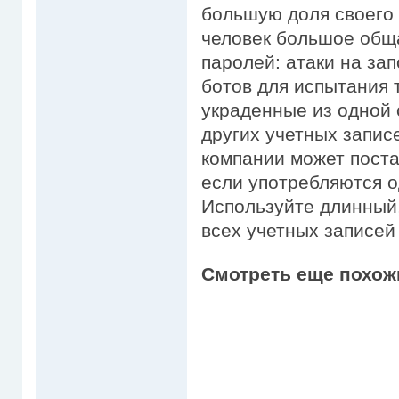
большую доля своего 
человек большое обща
паролей: атаки на за
ботов для испытания 
украденные из одной 
других учетных запис
компании может поста
если употребляются 
Используйте длинный,
всех учетных записей
Смотреть еще похож