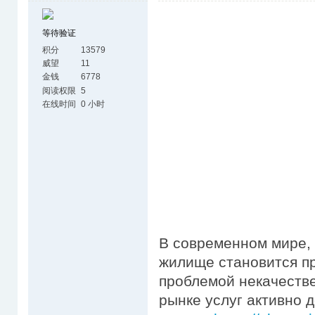
等待验证
积分
13579
威望
11
金钱
6778
阅读权限
5
在线时间
0 小时
В современном мире, 
жилище становится пр
проблемой некачестве
рынке услуг активно