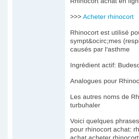
Rhinocort achat en lign
>>>
Acheter rhinocort
Rhinocort est utilisé po
sympt&ocirc;mes (respir
causés par l'asthme
Ingrédient actif: Budes
Analogues pour Rhinoco
Les autres noms de Rhi
turbuhaler
Voici quelques phrases 
pour rhinocort achat: r
achat acheter rhinocor