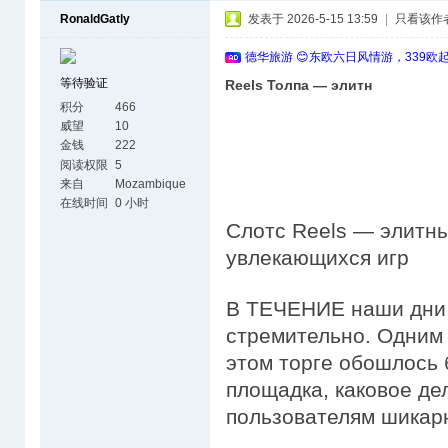
RonaldGatly
发表于 2026-5-15 13:59
|
只看该作
德华旅游 😊东欧六日风情游，339欧
等待验证
Reels Толпа — элитн
积分
466
威望
10
金钱
222
阅读权限
5
来自
Mozambique
在线时间
0 小时
Слотс Reels — элитны
увлекающихся игр
В ТЕЧЕНИЕ наши дни 
стремительно. Одним 
этом торге обошлось 
площадка, каковое де
пользователям шикар