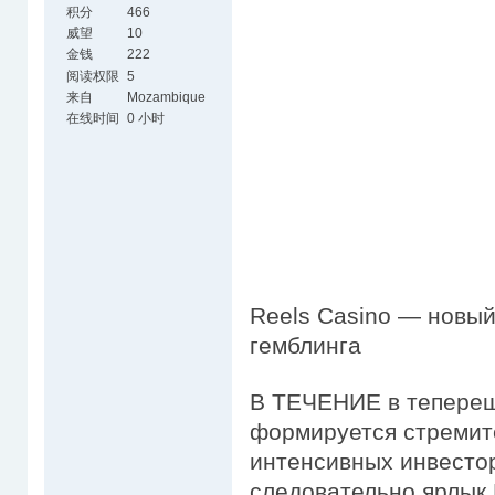
积分
466
威望
10
金钱
222
阅读权限
5
来自
Mozambique
在线时间
0 小时
Reels Casino — новый
гемблинга
В ТЕЧЕНИЕ в тепереш
формируется стремит
интенсивных инвесто
следовательно ярлык