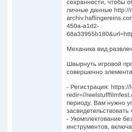
сохранности, чтобы о
личные данные http://
archiv.haflingereins.
450a-a1d2-
68a33955b180&url=htt
Механика вид развле
Швырнуть игровой про
совершенно элемента
- Регистрация: https://lo
redir=//reelstufffilmf
периоду. Вам нужно у
засвидетельствовать 
- Укомплектование бе
инструментов, включа