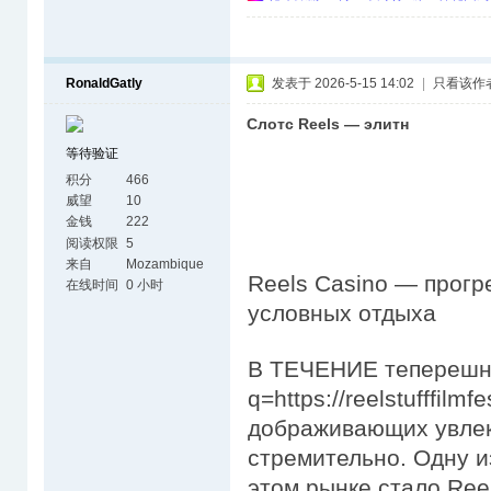
RonaldGatly
发表于 2026-5-15 14:02
|
只看该作
Слотс Reels — элитн
等待验证
积分
466
威望
10
金钱
222
阅读权限
5
来自
Mozambique
Reels Casino — прогр
在线时间
0 小时
условных отдыха
В ТЕЧЕНИЕ теперешнюю
q=https://reelstufffil
дображивающих увлек
стремительно. Одну и
этом рынке стало Reel