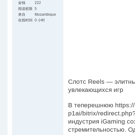
金钱
222
阅读权限
5
来自
Mozambique
在线时间
0 小时
Слотс Reels — элитн
увлекающихся игр
В теперешнюю https://
p1ai/bitrix/redirect.php
индустрия iGaming со
стремительностью. О