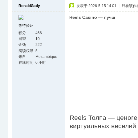
RonaldGatly
发表于 2026-5-15 14:01
|
只看该作
Reels Casino — лучш
等待验证
积分
466
威望
10
金钱
222
阅读权限
5
来自
Mozambique
在线时间
0 小时
Reels Толпа — ценоге
виртуальных веселий