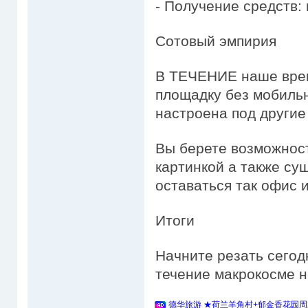
- Получение средств: 
Сотовый эмпирия
В ТЕЧЕНИЕ наше врем
площадку без мобиль
настроена под другие
Вы берете возможнос
картинкой а также су
оставаться так офис 
Итоги
Начните резать сегод
течение макрокосме н
德华旅游 ★荷兰羊角村+郁金香花园周