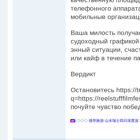
телефонного аппарата
мобильные организац
Ваша милость получа
судоходный графикой 
энный ситуации, счас
или кайф в течение па
Вердикт
Остановитесь https://
q=https://reelstufffil
почуйте чувство побе
◇◇◇ 德华旅游 山水瑞士四日深度游 