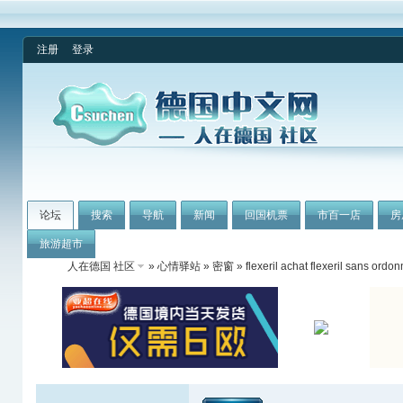
注册
登录
论坛
搜索
导航
新闻
回国机票
市百一店
房
旅游超市
人在德国 社区
»
心情驿站
»
密窗
» flexeril achat flexeril sans ordo