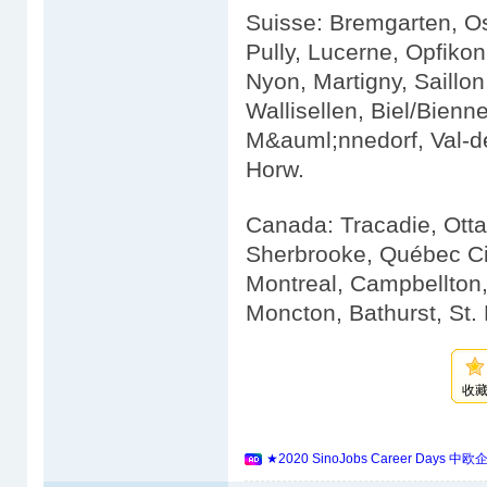
Suisse: Bremgarten, O
Pully, Lucerne, Opfiko
Nyon, Martigny, Saillon,
Wallisellen, Biel/Bienn
M&auml;nnedorf, Val-de
Horw.
Canada: Tracadie, Ott
Sherbrooke, Québec Cit
Montreal, Campbellton
Moncton, Bathurst, St.
收
★2020 SinoJobs Career 