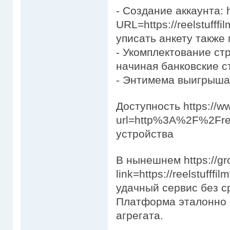
- Создание аккаунта: ht
URL=https://reelstufff
уписать анкету также
- Укомплектование ст
начиная банковские с
- Энтимема выигрыша
Доступность https://w
url=http%3A%2F%2Freel
устройства
В нынешнем https://gr
link=https://reelstufff
удачный сервис без с
Платформа эталонно 
агрегата.