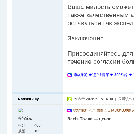
Ваша милость сможет
также качественным а
оставаться так экспе
Заключение
Присоединяйтесь для 
течение согласии бол
德华旅游 ★“意”往情深 ★ 399欧起 
RonaldGatly
发表于 2026-5-15 14:00
|
只看该作
德华旅游 △△ 西欧五日经典游309欧
等待验证
Reels Толпа — ценог
积分
466
威望
10