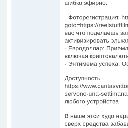
шибко эфирно.
- Фоторегистрация: http
goto=https://reelstuff
вас что поделаешь зап
активизировать элька
- Евродоллар: Приемл
включая криптовалют
- Энтимема успеха: О
Доступность
https://www.caritasvitt
servono-una-settimana-
любого устройства
В наше ятси худо нар
сверх средства забав