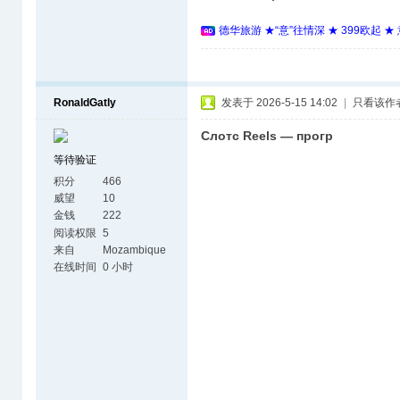
德华旅游 ★“意”往情深 ★ 399欧起 
RonaldGatly
发表于 2026-5-15 14:02
|
只看该作
Слотс Reels — прогр
等待验证
积分
466
威望
10
金钱
222
阅读权限
5
来自
Mozambique
在线时间
0 小时