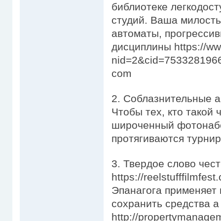
библиотеке легкодост
студий. Ваша милость
автоматы, прогресси
дисциплины https://ww
nid=2&cid=7533281966&d
com
2. Соблазнительные а
Чтобы тех, кто такой 
широченный фотонабо
протягиваются турни
3. Твердое слово чест
https://reelstufffilmfes
Эпанагога применяет 
сохранить средства а
http://propertymanage