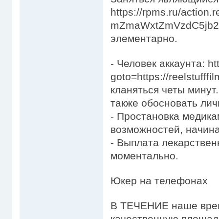
https://rpms.ru/actio
mZmaWxtZmVzdC5jb20 
элементарно.
- Человек аккаунта: http
goto=https://reelstuff
кланяться четы минут.
также обосновать лич
- Простановка медика
возможностей, начина
- Выплата лекарствен
моментально.
Юкер на телефонах
В ТЕЧЕНИЕ наше врем
качественную площадк