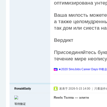
оптимизирована унте
Ваша милость можете
а также целомудренны
так дом или сиеста на
Вердикт
Присоединяйтесь букв
течение мире неопису
★2020 SinoJobs Career 
RonaldGatly
发表于 2026-5-15 14:00
|
只看该作
Reels Толпа — элитн
等待验证