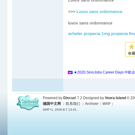
Luvox sans ordonnance
>>>
Luvox sans ordonnance
luvox sans ordonnance
acheter propecia 1mg propecia fin
收
★2020 SinoJobs Career 
Powered by
Discuz!
7.2
Designed by
Voora Island
© 20
德国中文网
|
联系我们
|
Archiver
|
WAP
|
GMT+1, 2026-8-7 13:41.