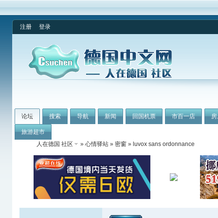
注册
登录
论坛
搜索
导航
新闻
回国机票
市百一店
房
旅游超市
人在德国 社区
»
心情驿站
»
密窗
» luvox sans ordonnance