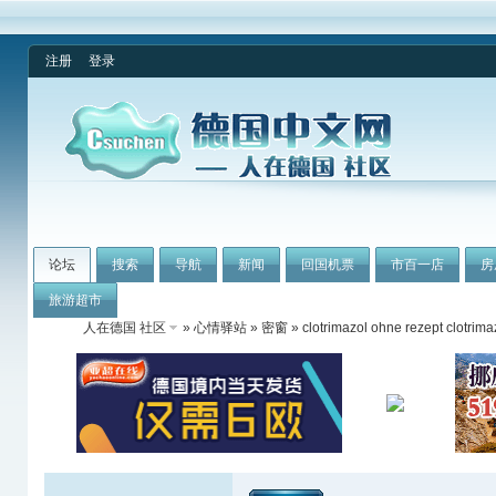
注册
登录
论坛
搜索
导航
新闻
回国机票
市百一店
房
旅游超市
人在德国 社区
»
心情驿站
»
密窗
» clotrimazol ohne rezept clotrima