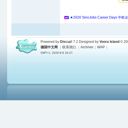
★2020 SinoJobs Career 
Powered by
Discuz!
7.2
Designed by
Voora Island
© 20
德国中文网
|
联系我们
|
Archiver
|
WAP
|
GMT+1, 2026-8-8 16:27.