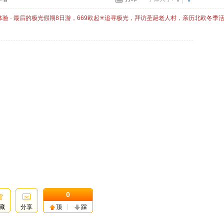
体验 · 最后的极光假期8日游，669欧起✳追寻极光，拜访圣诞老人村，亲历北欧冬季
0
藏
分享
顶
踩