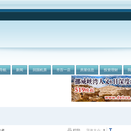
导航
新闻
回国机票
市百一店
房屋信息
投资理财
作者
打印
字体大小: