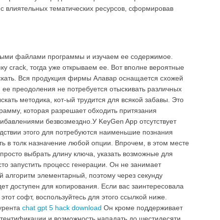
 с влиятельных тематических ресурсов, сформировав
ными файлами программы и изучаем ее содержимое.
ку crack, тогда уже открываем ее. Вот вполне вероятные
скать. Вся продукция фирмы Алавар оснащается схожей
 ее преодоления не потребуется отыскивать различных
ыскать методика, кот-ый трудится для всякой забавы. Это
рамму, которая разрешает обходить притязания
рибавлениями безвозмездно.У KeyGen App отсутствует
едствии этого для потребуются наименьшие познания
ять в толк назначение любой опции. Впрочем, в этом месте
 просто выбрать длину ключа, указать возможные для
сто запустить процесс генерации. Он не занимает
й алгоритм элементарный, поэтому через секунду
дет доступен для копирования. Если вас заинтересовала
 этот софт, воспользуйтесь для этого ссылкой ниже.
курента
chat gpt 5 hack download
Он кроме поддерживает
тентификации и возможность нападать до шестидесяти