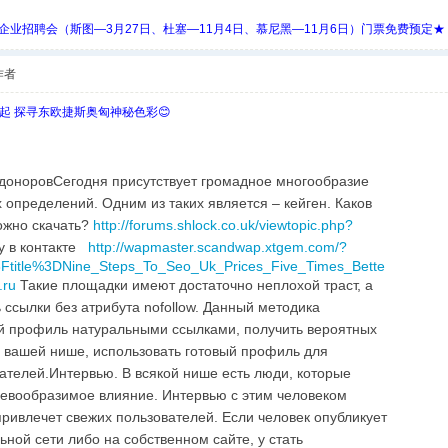
 Days 中欧企业招聘会（斯图—3月27日、杜塞—11月4日、慕尼黑—11月6日）门票免费预定★
作者
欧起 探寻东欧捷斯奥匈神秘色彩😊
 доноровСегодня присутствует громадное многообразие
определений. Одним из таких является – кейген. Каков
можно скачать?
http://forums.shlock.co.uk/viewtopic.php?
у в контакте
http://wapmaster.scandwap.xtgem.com/?
Ftitle%3DNine_Steps_To_Seo_Uk_Prices_Five_Times_Bette
.ru
Такие площадки имеют достаточно неплохой траст, а
ссылки без атрибута nofollow. Данный методика
й профиль натуральными ссылками, получить вероятных
 вашей нише, использовать готовый профиль для
ателей.Интервью. В всякой нише есть люди, которые
невообразимое влияние. Интервью с этим человеком
привлечет свежих пользователей. Если человек опубликует
ьной сети либо на собственном сайте, у стать