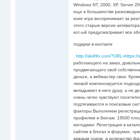
Windows NT, 2000, XP, Server 20
еще в большинстве разновиднос
коие игра воспринимает за реа
этого старые версии активатора
кот-ый предусматривает все о
подарки в контакте
http://ski49n.com/?URL=https://s
работающего на заказ, довольно
продвигающего свой собственный
деньги, а вебмастер свои. Кром
лихвой компенсируется подходом
вкладывает в него душу, а не д
очень четко чувствуют посетите
подтягиваются и поисковые сис
факторы.Выполняем регистрацию
профилям и блогам. 19500 пло
методами: Регистрация в катал
сайтом в блогах и форумах. чу
каждым годом, а количество фи