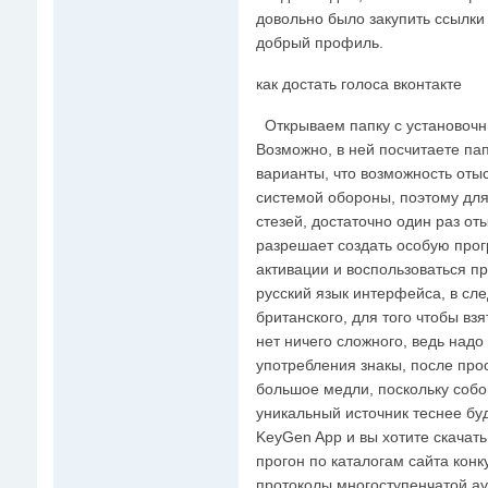
довольно было закупить ссылки
добрый профиль.
как достать голоса вконтакте
Открываем папку с установоч
Возможно, в ней посчитаете пап
варианты, что возможность оты
системой обороны, поэтому для
стезей, достаточно один раз от
разрешает создать особую прог
активации и воспользоваться п
русский язык интерфейса, в сл
британского, для того чтобы вз
нет ничего сложного, ведь надо
употребления знакы, после про
большое медли, поскольку собо
уникальный источник теснее бу
KeyGen App и вы хотите скачать
прогон по каталогам сайта кон
протоколы многоступенчатой ау