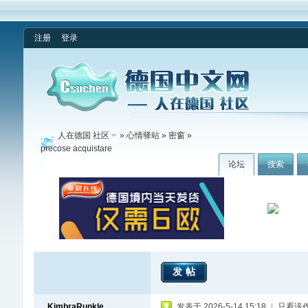
注册
登录
人在德国 社区
»
心情驿站
»
密窗
»
precose acquistare
论坛
搜索
发帖
KimbraRunkle
发表于 2026-5-14 15:18
|
只看该