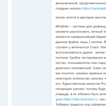
вечнозеленой, продолжительное
подарки скачать
https://carecep
взлом золота в аватарии вконта
Miralinks – система для размещ
сможете расположить личный тк
является наикрупнейшей биржей
данном файле лишь 1 кнопка. В 
случаях у величаться Crack. Н
воспользоваться даром. взлом 
потоков. Грубое тестирование м
хостах, пользователях или паро
довольно легковесный. Само о
как понятно, никаких заумных и
некоторое количество галочек, 
его. Единственным минусом Pro
генерации ключей, потому буде
очереди, в их обязано быть кол
goto=https://site-business.ru
как 
Software трудится под управлен