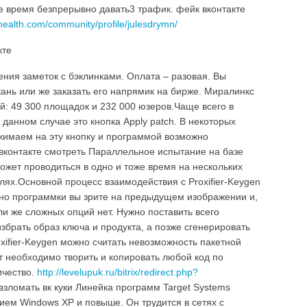
 время безпрерывно давать3 трафик. фейк вконтакте
thealth.com/community/profile/julesdrymn/
кте
ения заметок с бэклинками. Оплата – разовая. Вы
ань или же заказать его напрямик на бирже. Миралинкс
: 49 300 площадок и 232 000 юзеров.Чаще всего в
данном случае это кнопка Apply patch. В некоторых
ажимаем на эту кнопку и программой возможно
вконтакте смотреть Параллельное испытание на базе
ожет проводиться в одно и тоже время на нескольких
лях.Основной процесс взаимодействия с Proxifier-Keygen
кно программки вы зрите на предыдущем изображении и,
ли же сложных опций нет. Нужно поставить всего
избрать образ ключа и продукта, а позже сгенерировать
xifier-Keygen можно считать невозможность пакетной
т необходимо творить и копировать любой код по
ичество.
http://levelupuk.ru/bitrix/redirect.php?
взломать вк куки Линейка программ Target Systems
ием Windows XP и повыше. Он трудится в сетях с