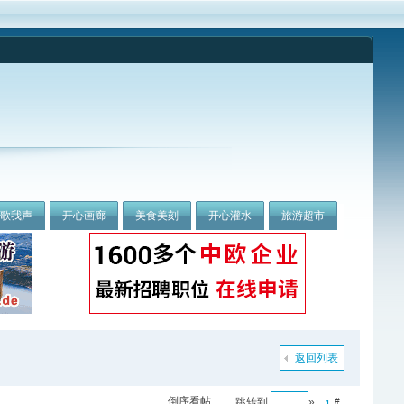
我歌我声
开心画廊
美食美刻
开心灌水
旅游超市
返回列表
倒序看帖
跳转到
»
#