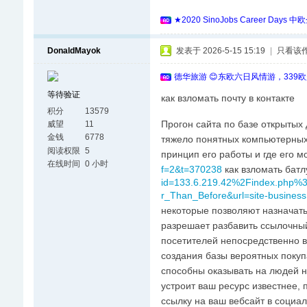
★2020 SinoJobs Career
DonaldMayok
发表于 2026-5-15 15:19
|
只看该
德华旅游 😊东欧六日风情游，339
等待验证
как взломать почту в контакте
积分
13579
Прогон сайта по базе открытых
威望
11
金钱
6778
тяжело понятных компьютерных 
阅读权限
5
принцип его работы и где его 
在线时间
0 小时
f=2&t=370238
как взломать батл
id=133.6.219.42%2Findex.php%3
r_Than_Before&url=site-business
некоторые позволяют назначать 
разрешает разбавить ссылочны
посетителей непосредственно в
создания базы вероятных покуп
способны оказывать на людей 
устроит ваш ресурс известнее, 
ссылку на ваш вебсайт в социал