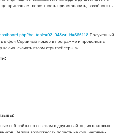
еще приглашает вероятность приостановить, возобновить
kr/bbs/board.php?bo_table=02_04&wr_id=366118
Полученный
ть в фон Серийный номер в программе и продолжить
ор ключа. скачать взлом стритрейсеры вк
ти:
тзывы:
ные веб-сайты по ссылкам с других сайтов, из почтовых
чников. Велика возможность попасть на фишинговый-