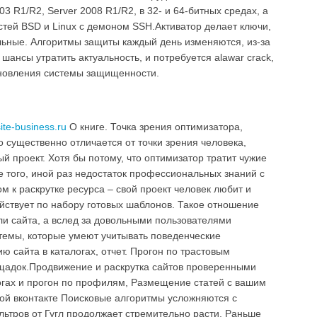
03 R1/R2, Server 2008 R1/R2, в 32- и 64-битных средах, а
тей BSD и Linux с демоном SSH.Активатор делает ключи,
льные. Алгоритмы защиты каждый день изменяются, из-за
 шансы утратить актуальность, и потребуется alawar crack,
бновления системы защищенности.
ite-business.ru
О книге. Точка зрения оптимизатора,
 существенно отличается от точки зрения человека,
 проект. Хотя бы потому, что оптимизатор тратит чужие
е того, иной раз недостаток профессиональных знаний с
 к раскрутке ресурса – свой проект человек любит и
ействует по набору готовых шаблонов. Такое отношение
ли сайта, а вслед за довольными пользователями
темы, которые умеют учитывать поведенческие
 сайта в каталогах, отчет. Прогон по трастовым
щадок.Продвижение и раскрутка сайтов проверенными
огах и прогон по профилям, Размещение статей с вашим
жой вконтакте Поисковые алгоритмы усложняются с
льтров от Гугл продолжает стремительно расти. Раньше