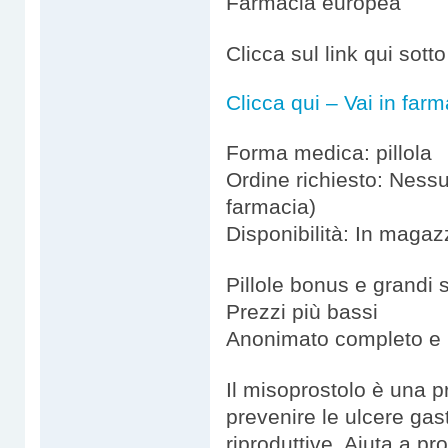
Farmacia europea
Clicca sul link qui sott
Clicca qui – Vai in farm
Forma medica: pillola
Ordine richiesto: Nessu
farmacia)
Disponibilità: In magaz
Pillole bonus e grandi 
Prezzi più bassi
Anonimato completo e 
Il misoprostolo è una pr
prevenire le ulcere gas
riproduttive. Aiuta a p