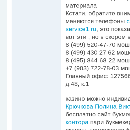
материала
Кстати, обратите вни
меняются телефоны
с
service1.ru
, это пока
вот эти , но в скором
8 (499) 520-47-70 мо
8 (499) 430 27 62 мо
8 (495) 844-68-22 мо
+7 (903) 722-78-03 м
Главный офис: 127566
д.48, к.1
казино можно индивид
Крючкова Полина Вик
бесплатно сайт букм
контора
пари букмекер
скачать приложение 