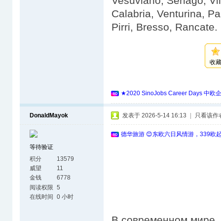
Vesuviano, Senago, Vil
Calabria, Venturina, Pa
Pirri, Bresso, Rancate.
收
★2020 SinoJobs Career 
DonaldMayok
发表于 2026-5-14 16:13
|
只看该作
德华旅游 😊东欧六日风情游，339欧
等待验证
积分
13579
威望
11
金钱
6778
阅读权限
5
在线时间
0 小时
В современном мире, 