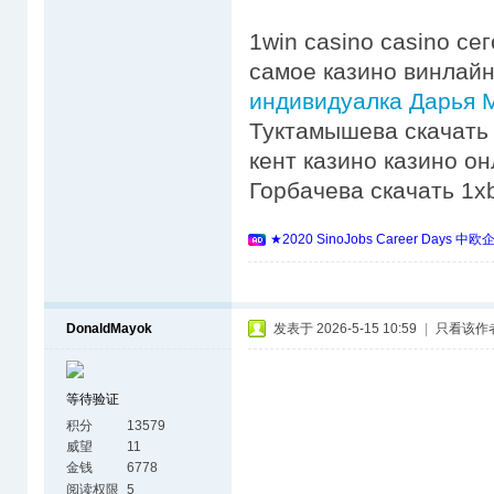
1win casino casino се
самое казино винлай
индивидуалка Дарья 
Туктамышева скачать 
кент казино казино о
Горбачева скачать 1x
★2020 SinoJobs Career 
DonaldMayok
发表于 2026-5-15 10:59
|
只看该作
等待验证
积分
13579
威望
11
金钱
6778
阅读权限
5