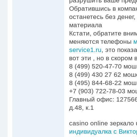
разрушить ваше предс
Обратившись в компа
останетесь без денег
материала
Кстати, обратите вни
меняются телефоны
м
service1.ru
, это пока
вот эти , но в скором
8 (499) 520-47-70 мо
8 (499) 430 27 62 мо
8 (495) 844-68-22 мо
+7 (903) 722-78-03 м
Главный офис: 127566
д.48, к.1
casino online зеркал
индивидуалка с Викто