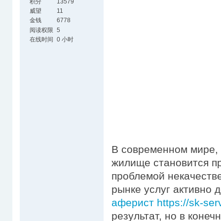
积分
13579
威望
11
金钱
6778
阅读权限
5
在线时间
0 小时
В современном мире, 
жилище становится пр
проблемой некачестве
рынке услуг активно
аферист https://sk-ser
результат, но в конеч