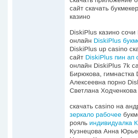
сайт скачать букмеке
казино
DiskiPlus казино сочи
онлайн
DiskiPlus бук
DiskiPlus up casino с
сайт
DiskiPlus пин ап 
онлайн DiskiPlus 7k c
Бирюкова, гимнастка 
Алексеевна порно Disk
Светлана Ходченкова D
скачать casino на анд
зеркало рабочее
букм
рояль
индивидуалка К
Кузнецова Анна Юрье