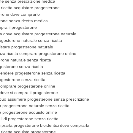
e senza prescrizione medica
ricetta acquistare progesterone
erone dove comprarlo
one senza ricetta medica
pra il progesterone
a dove acquistare progesterone naturale
gesterone naturale senza ricetta
stare progesterone naturale
za ricetta comprare progesterone online
rone naturale senza ricetta
gesterone senza ricetta
endere progesterone senza ricetta
gesterone senza ricetta
 comprare progesterone online
dove si compra il progesterone
 può assumere progesterone senza prescrizione
 progesterone naturale senza ricetta
 progesterone acquisto online
i di progesterone senza ricetta
mprarla progesterone bioidentici dove comprarla
ricetta acquisto progesterone