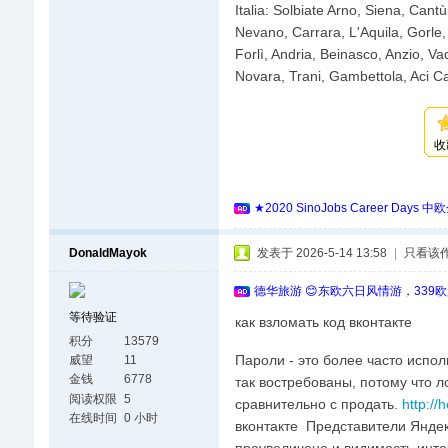
Italia: Solbiate Arno, Siena, Can
Nevano, Carrara, L'Aquila, Gorle, 
Forlì, Andria, Beinasco, Anzio, V
Novara, Trani, Gambettola, Aci C
收
★2020 SinoJobs Career
DonaldMayok
发表于 2026-5-14 13:58
|
只看该
德华旅游 😊东欧六日风情游，339
等待验证
как взломать код вконтакте
积分
13579
Пароли - это более часто испо
威望
11
金钱
6778
так востребованы, потому что л
阅读权限
5
сравнительно с продать.
http:/
在线时间
0 小时
вконтакте Представители Яндекс