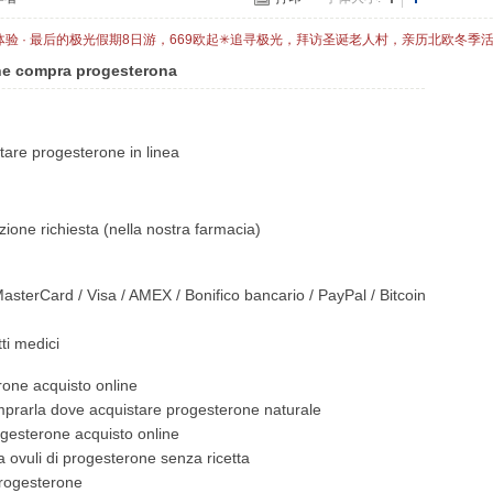
体验 · 最后的极光假期8日游，669欧起✳追寻极光，拜访圣诞老人村，亲历北欧冬季
ne compra progesterona
stare progesterone in linea
zione richiesta (nella nostra farmacia)
asterCard / Visa / AMEX / Bonifico bancario / PayPal / Bitcoin
ti medici
one acquisto online
mprarla dove acquistare progesterone naturale
gesterone acquisto online
a ovuli di progesterone senza ricetta
progesterone