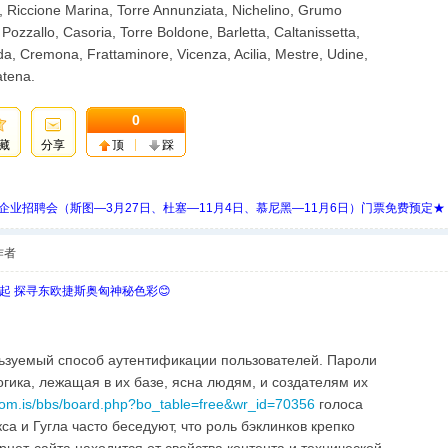
tù, Riccione Marina, Torre Annunziata, Nichelino, Grumo
Pozzallo, Casoria, Torre Boldone, Barletta, Caltanissetta,
ada, Cremona, Frattaminore, Vicenza, Acilia, Mestre, Udine,
atena.
0
藏
分享
顶
踩
 Days 中欧企业招聘会（斯图—3月27日、杜塞—11月4日、慕尼黑—11月6日）门票免费预定★
作者
欧起 探寻东欧捷斯奥匈神秘色彩😊
льзуемый способ аутентификации пользователей. Пароли
огика, лежащая в их базе, ясна людям, и создателям их
/hom.is/bbs/board.php?bo_table=free&wr_id=70356
голоса
а и Гугла часто беседуют, что роль бэклинков крепко