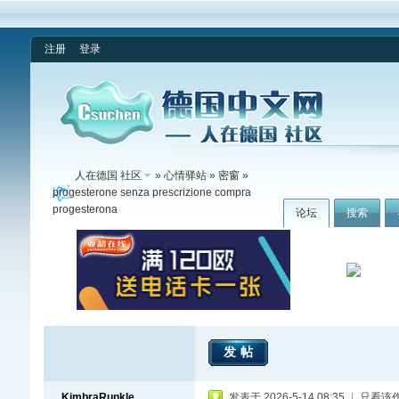
注册
登录
人在德国 社区
»
心情驿站
»
密窗
»
progesterone senza prescrizione compra
progesterona
论坛
搜索
发帖
KimbraRunkle
发表于 2026-5-14 08:35
|
只看该