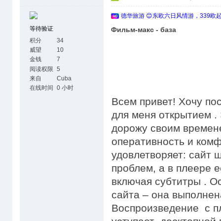
德华旅游 😊东欧六日风情游，339欧
等待验证
Фильм-макс - база
积分
34
威望
10
金钱
7
阅读权限
5
来自
Cuba
在线时间
0 小时
Всем привет! Хочу по
для меня открытием .
дорожу своим времене
оперативность и комф
удовлетворяет: сайт ш
проблем, а в плеере 
включая субтитры . 
сайта – она выполнен
Воспроизведение с п