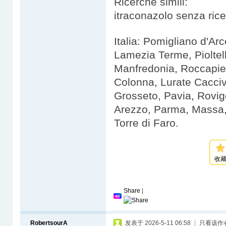
Ricerche simili:
itraconazolo senza rice
Italia: Pomigliano d'Arc
Lamezia Terme, Pioltel
Manfredonia, Roccapie
Colonna, Lurate Cacciv
Grosseto, Pavia, Rovigo
Arezzo, Parma, Massa, 
Torre di Faro.
收
Share
|
RobertsourA
发表于 2026-5-11 06:58
|
只看该作