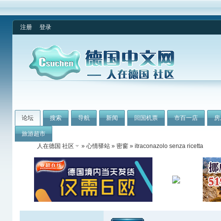
注册
登录
论坛
搜索
导航
新闻
回国机票
市百一店
房
旅游超市
人在德国 社区
»
心情驿站
»
密窗
» itraconazolo senza ricetta