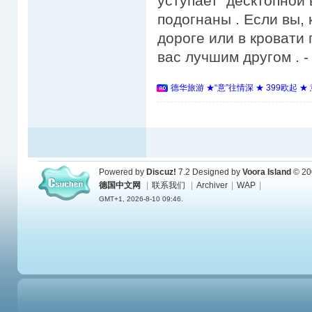
уступает десктопной 
подогнаны . Если вы, 
дороге или в кровати 
вас лучшим другом . - h
德华旅游 ★“意”往情深 ★ 399欧起 
Powered by
Discuz!
7.2
Designed by
Voora Island
© 20
德国中文网
|
联系我们
|
Archiver
|
WAP
|
GMT+1, 2026-8-10 09:46.