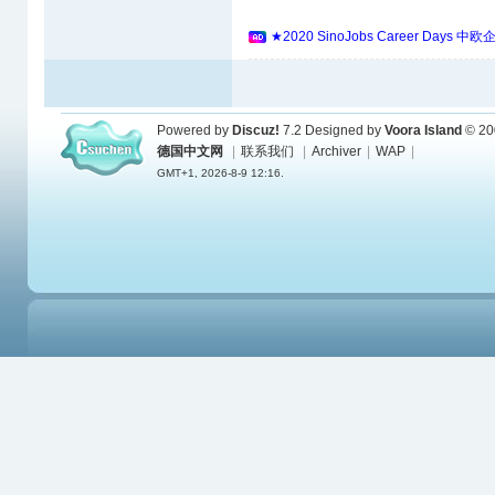
★2020 SinoJobs Career 
Powered by
Discuz!
7.2
Designed by
Voora Island
© 20
德国中文网
|
联系我们
|
Archiver
|
WAP
|
GMT+1, 2026-8-9 12:16.