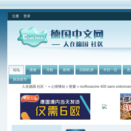
注册
登录
论坛
搜索
导航
新闻
回国机票
市百一店
房
旅游超市
人在德国 社区
»
心情驿站
»
密窗
» norfloxacine 400 sans ordonnan