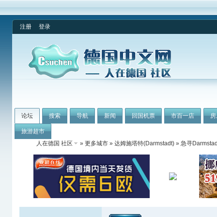
注册
登录
论坛
搜索
导航
新闻
回国机票
市百一店
房
旅游超市
人在德国 社区
»
更多城市
»
达姆施塔特(Darmstadt)
» 急寻Darmst