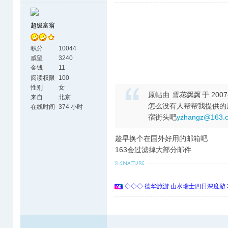
超级富翁
积分
10044
威望
3240
金钱
11
阅读权限
100
性别
女
原帖由
雪花飘飘
于 2007
来自
北京
怎么没有人帮帮我提供的
在线时间
374 小时
宿街头吧
yzhangz@163.
趁早换个在国外好用的邮箱吧
163会过滤掉大部分邮件
◇◇◇ 德华旅游 山水瑞士四日深度游 