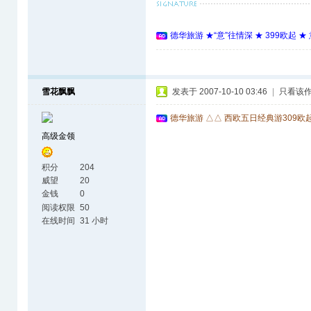
德华旅游 ★“意”往情深 ★ 399欧起 
雪花飘飘
发表于 2007-10-10 03:46
|
只看该
德华旅游 △△ 西欧五日经典游309欧
高级金领
积分
204
威望
20
金钱
0
阅读权限
50
在线时间
31 小时