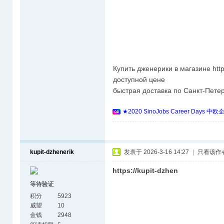
Купить дженерики в магазине https
доступной цене
быстрая доставка по Санкт-Петер
★2020 SinoJobs Career 
kupit-dzhenerik
发表于 2026-3-16 14:27
|
只看该作
https://kupit-dzhen
等待验证
积分
5923
威望
10
金钱
2948