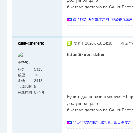
доступной цене
быстрая доставка по Санкт-Петер
德华旅游 ★荷兰羊角村+郁金香花园周
kupit-dzhenerik
发表于 2026-3-16 14:30
|
只看该作
https://kupit-dzhen
等待验证
积分
5923
威望
10
金钱
2948
阅读权限
5
在线时间
0 小时
Купить дженерики в магазине https
доступной цене
быстрая доставка по Санкт-Петер
◇◇◇ 德华旅游 山水瑞士四日深度游 