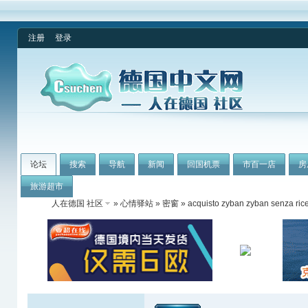
注册
登录
论坛
搜索
导航
新闻
回国机票
市百一店
房
旅游超市
人在德国 社区
»
心情驿站
»
密窗
» acquisto zyban zyban senza rice