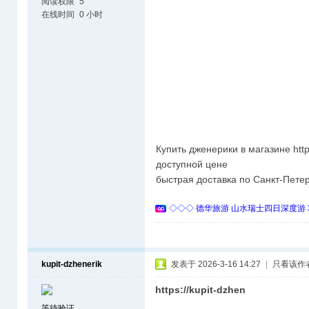
阅读权限
5
在线时间
0 小时
Купить дженерики в магазине https
доступной цене
быстрая доставка по Санкт-Петер
◇◇◇ 德华旅游 山水瑞士四日深度游 
kupit-dzhenerik
发表于 2026-3-16 14:27
|
只看该作
https://kupit-dzhen
等待验证