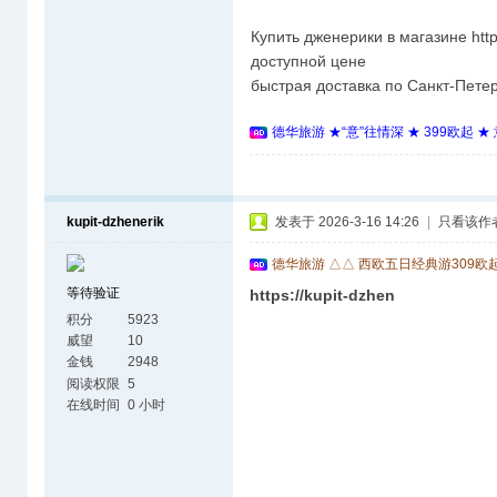
Купить дженерики в магазине https
доступной цене
быстрая доставка по Санкт-Петер
德华旅游 ★“意”往情深 ★ 399欧起 
kupit-dzhenerik
发表于 2026-3-16 14:26
|
只看该作
德华旅游 △△ 西欧五日经典游309欧
等待验证
https://kupit-dzhen
积分
5923
威望
10
金钱
2948
阅读权限
5
在线时间
0 小时