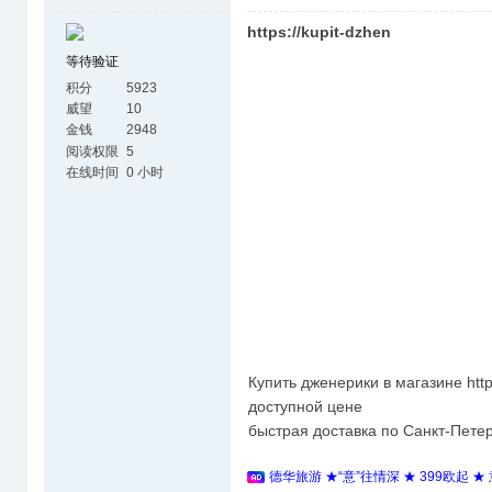
https://kupit-dzhen
等待验证
积分
5923
威望
10
金钱
2948
阅读权限
5
在线时间
0 小时
Купить дженерики в магазине https
доступной цене
быстрая доставка по Санкт-Петер
德华旅游 ★“意”往情深 ★ 399欧起 