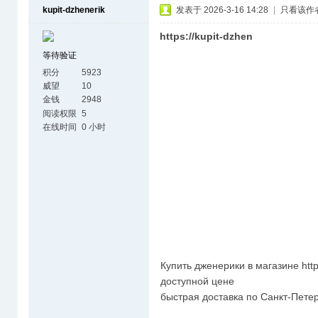
kupit-dzhenerik
发表于 2026-3-16 14:28
|
只看该作
https://kupit-dzhen
等待验证
积分
5923
威望
10
金钱
2948
阅读权限
5
在线时间
0 小时
Купить дженерики в магазине https
доступной цене
быстрая доставка по Санкт-Петер