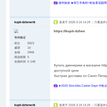
德华旅游 ★荷兰羊角村+郁金香花园周
kupit-dzhenerik
发表于 2026-3-16 14:29
|
只看该作
https://kupit-dzhen
等待验证
积分
5923
威望
10
金钱
2948
阅读权限
5
在线时间
0 小时
Купить дженерики в магазине https
доступной цене
быстрая доставка по Санкт-Петер
★2020 SinoJobs Career 
kupit-dzhenerik
发表于 2026-3-16 14:29
|
只看该作