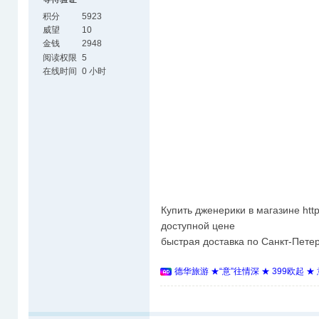
积分
5923
威望
10
金钱
2948
阅读权限
5
在线时间
0 小时
Купить дженерики в магазине https
доступной цене
быстрая доставка по Санкт-Петер
德华旅游 ★“意”往情深 ★ 399欧起 