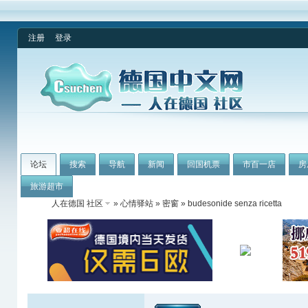
注册
登录
论坛
搜索
导航
新闻
回国机票
市百一店
房
旅游超市
人在德国 社区
»
心情驿站
»
密窗
» budesonide senza ricetta