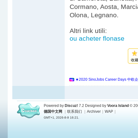
Cormano, Aosta, Marci
Olona, Legnano.
Altri link utili:
ou acheter flonase
收
★2020 SinoJobs Career 
Powered by
Discuz!
7.2
Designed by
Voora Island
© 20
德国中文网
|
联系我们
|
Archiver
|
WAP
|
GMT+1, 2026-8-9 16:21.