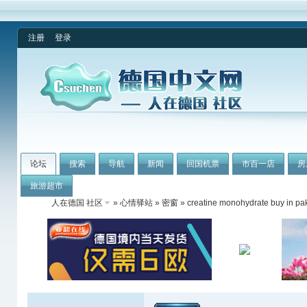
注册
登录
论坛
搜索
导航
新闻
回国机票
市百一店
房
旅游超市
人在德国 社区
»
心情驿站
»
密窗
» creatine monohydrate buy in pak