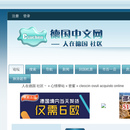
注册
登录
论坛
搜索
导航
新闻
回国机票
市百一店
房
旅游超市
人在德国 社区
»
心情驿站
»
密窗
» cleocin ovuli acquisto online