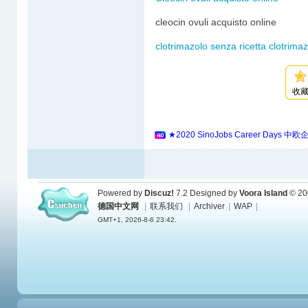
cleocin ovuli acquisto online
clotrimazolo senza ricetta clotrima
收
★2020 SinoJobs Career 
Powered by
Discuz!
7.2
Designed by
Voora Island
© 20
德国中文网
|
联系我们
|
Archiver
|
WAP
|
GMT+1, 2026-8-6 23:42.