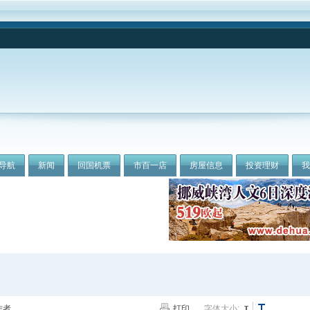
导航
新闻
回国机票
市百一店
房屋信息
投资理财
作者
打印
字体大小: