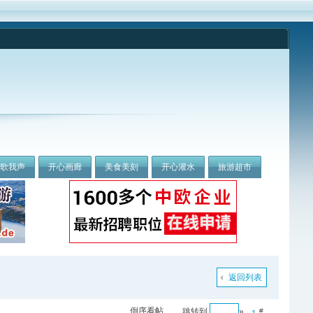
我歌我声
开心画廊
美食美刻
开心灌水
旅游超市
返回列表
倒序看帖
跳转到
»
#