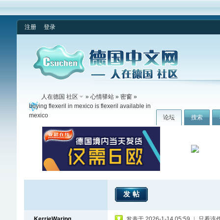
注册
登录
人在德国 社区
»
心情驿站
»
密窗
»
buying flexeril in mexico is flexeril available in
mexico
论坛
搜索
发帖
KerrieWaring
发表于 2026-1-14 05:59
|
只看该