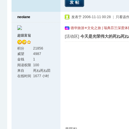
发帖
neolane
发表于 2006-11-11 00:28
|
只看该
德华旅游✳文化之旅 | 瑞典芬兰深度
超级富翁
[活动区]
今天是光荣伟大的死ね死ね団
积分
21856
威望
4987
金钱
1
阅读权限
100
来自
死ね死ね団
在线时间
1677 小时