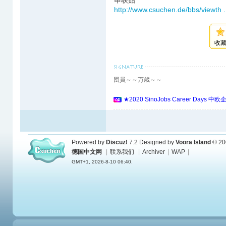
串联贴
http://www.csuchen.de/bbs/viewth
收
団員～～万歳～～
★2020 SinoJobs Career 
Powered by
Discuz!
7.2
Designed by
Voora Island
© 20
德国中文网
|
联系我们
|
Archiver
|
WAP
|
GMT+1, 2026-8-10 06:40.