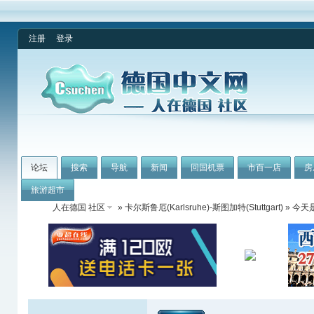
注册
登录
论坛
搜索
导航
新闻
回国机票
市百一店
房
旅游超市
人在德国 社区
»
卡尔斯鲁厄(Karlsruhe)-斯图加特(Stuttgart)
» 今天