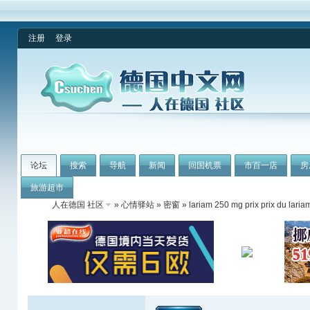
注册
登录
论坛
搜索
导航
新闻
回国机票
市百一店
房
旅游超市
人在德国 社区
»
心情驿站
»
密窗
» lariam 250 mg prix prix du laria