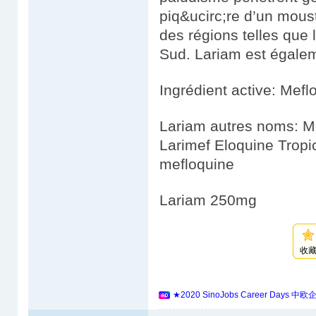
piq&ucirc;re d’un mous
des régions telles que 
Sud. Lariam est égaleme
Ingrédient active: Mefl
Lariam autres noms: M
Larimef Eloquine Trop
mefloquine
Lariam 250mg
收
★2020 SinoJobs Career 