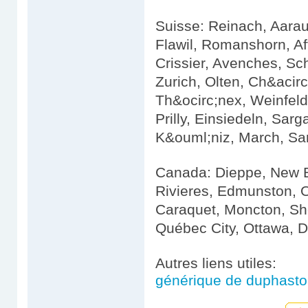
Suisse: Reinach, Aarau
Flawil, Romanshorn, Af
Crissier, Avenches, Sc
Zurich, Olten, Ch&acir
Th&ocirc;nex, Weinfelde
Prilly, Einsiedeln, Sar
K&ouml;niz, March, Sar
Canada: Dieppe, New Br
Rivieres, Edmunston, 
Caraquet, Moncton, Sh
Québec City, Ottawa, D
Autres liens utiles:
générique de duphasto