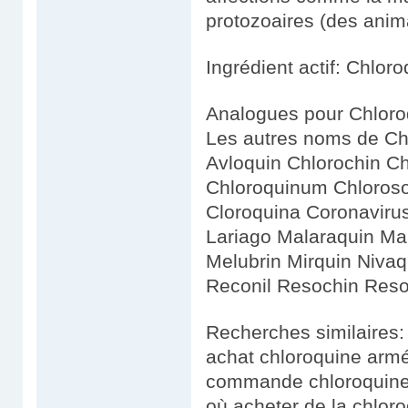
protozoaires (des anima
Ingrédient actif: Chlor
Analogues pour Chloro
Les autres noms de Chl
Avloquin Chlorochin C
Chloroquinum Chloroson
Cloroquina Coronavirus
Lariago Malaraquin Ma
Melubrin Mirquin Niva
Reconil Resochin Reso
Recherches similaires:
achat chloroquine arm
commande chloroquin
où acheter de la chlor