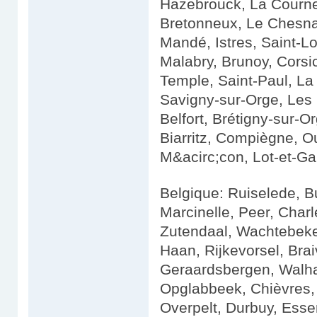
Hazebrouck, La Courneu
Bretonneux, Le Chesnay
Mandé, Istres, Saint-Lo
Malabry, Brunoy, Corsic
Temple, Saint-Paul, La
Savigny-sur-Orge, Les 
Belfort, Brétigny-sur-
Biarritz, Compiègne, Ou
M&acirc;con, Lot-et-Ga
Belgique: Ruiselede, B
Marcinelle, Peer, Char
Zutendaal, Wachtebeke
Haan, Rijkevorsel, Bra
Geraardsbergen, Walha
Opglabbeek, Chièvres, 
Overpelt, Durbuy, Esse