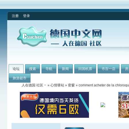
注册
登录
论坛
搜索
导航
新闻
回国机票
市百一店
房
旅游超市
人在德国 社区
»
心情驿站
»
密窗
» comment acheter de la chloroq