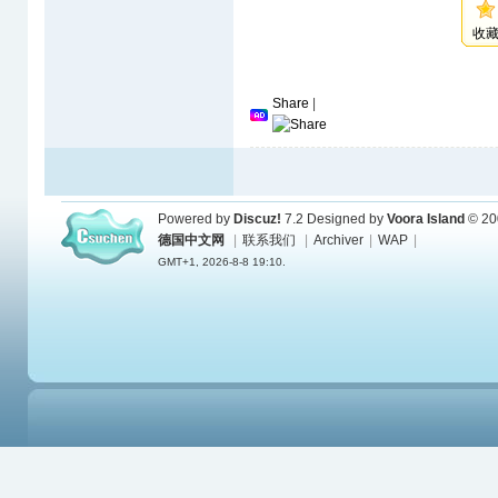
收
Share
|
Powered by
Discuz!
7.2
Designed by
Voora Island
© 20
德国中文网
|
联系我们
|
Archiver
|
WAP
|
GMT+1, 2026-8-8 19:10.