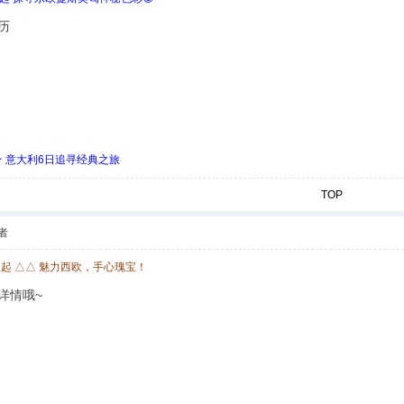
历
 ★ 意大利6日追寻经典之旅
TOP
者
欧起 △△ 魅力西欧，手心瑰宝！
详情哦~