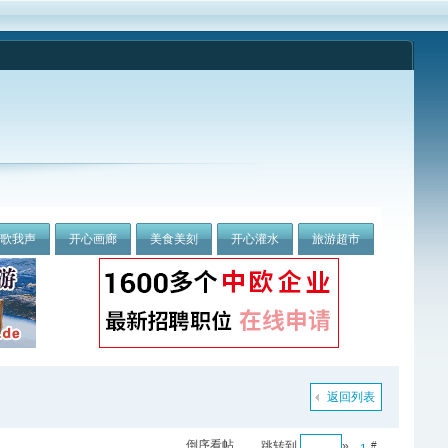
我歌我声
开心画廊
美食美刻
开心灌水
旅游超市
返回列表
倒序看帖
跳转到
»
#