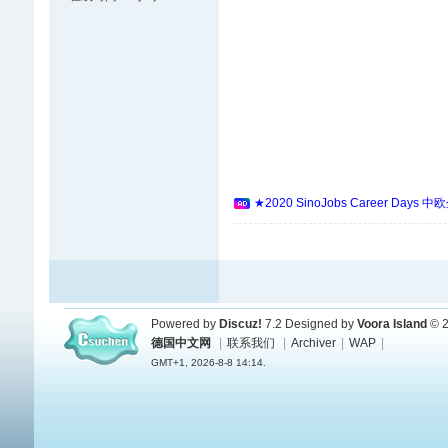
★2020 SinoJobs Career
Powered by
Discuz!
7.2
Designed by
Voora Island
© 2
德国中文网
|
联系我们
|
Archiver
|
WAP
|
GMT+1, 2026-8-8 14:14.