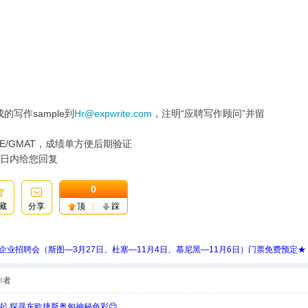
写作sample到
Hr@expwrite.com
，注明“应聘写作顾问”并留
/GMAT，成绩单方便后期验证
日内给您回复
0
藏
分享
顶
踩
 Days 中欧企业招聘会（斯图—3月27日、杜塞—11月4日、慕尼黑—11月6日）门票免费预定★
作者
欧起 探寻东欧捷斯奥匈神秘色彩😊