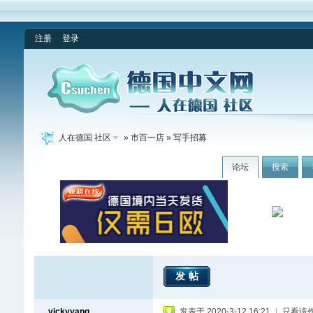
注册
登录
人在德国 社区
»
市百一店
» 写手招募
论坛
搜索
发帖
vickyyang
发表于 2020-3-12 16:21
|
只看该