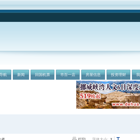
导航
新闻
回国机票
市百一店
房屋信息
投资理财
作者
打印
字体大小: