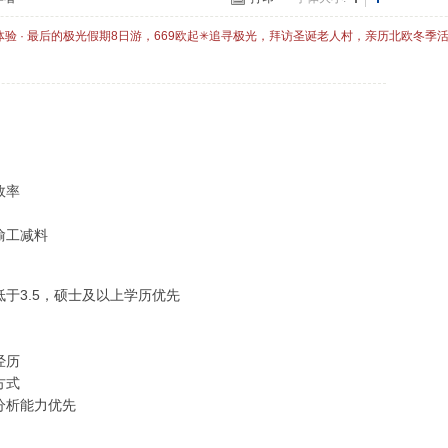
体验 · 最后的极光假期8日游，669欧起✳追寻极光，拜访圣诞老人村，亲历北欧冬季
效率
偷工减料
于3.5，硕士及以上学历优先
经历
方式
分析能力优先