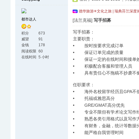
德华旅游✳文化之旅 | 瑞典芬兰深度
都市达人
[法兰克福]
写手招募
写手招募：
积分
673
主要职责：
威望
91
金钱
178
• 按时按要求完成订单
阅读权限
60
• 保证订单完成的质量
在线时间
5 小时
• 保证一定的在线时间和接单
• 积极配合客服和管理人员
• 具有责任心不拖稿不抄袭不
任职要求：
• 海外名校留学经历且GPA不低
• 托福或雅思高分
• GRE/GMAT高分优先
• 专业不限但有学术论文写作
• 熟悉各类引用格式以及写作
• 有财务，金融，统计等数据
• 能严格自我管理时间