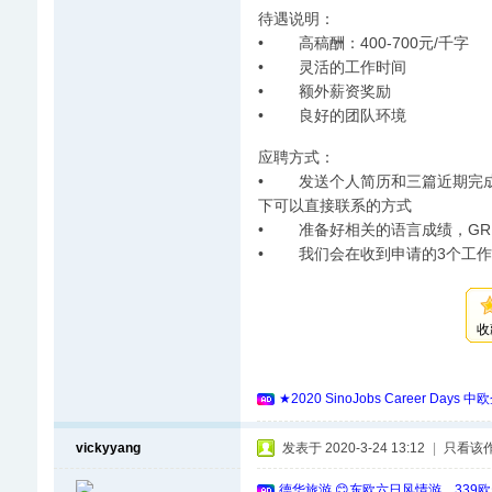
待遇说明：
• 高稿酬：400-700元/千字
• 灵活的工作时间
• 额外薪资奖励
• 良好的团队环境
应聘方式：
• 发送个人简历和三篇近期完成的
下可以直接联系的方式
• 准备好相关的语言成绩，GRE
• 我们会在收到申请的3个工作
收
★2020 SinoJobs Career
vickyyang
发表于 2020-3-24 13:12
|
只看该
德华旅游 😊东欧六日风情游，339