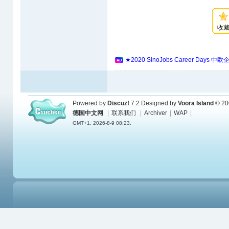
收
★2020 SinoJobs Career 
Powered by
Discuz!
7.2
Designed by
Voora Island
© 20
德国中文网
|
联系我们
|
Archiver
|
WAP
|
GMT+1, 2026-8-9 08:23.