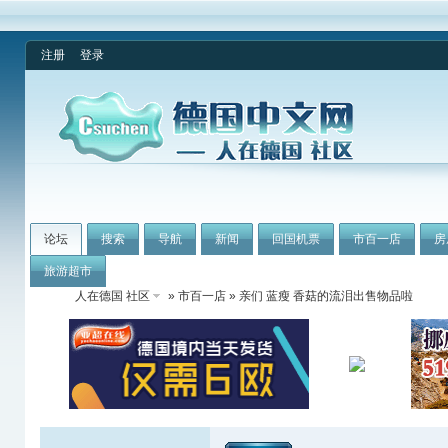
注册
登录
论坛
搜索
导航
新闻
回国机票
市百一店
房
旅游超市
人在德国 社区
»
市百一店
» 亲们 蓝瘦 香菇的流泪出售物品啦