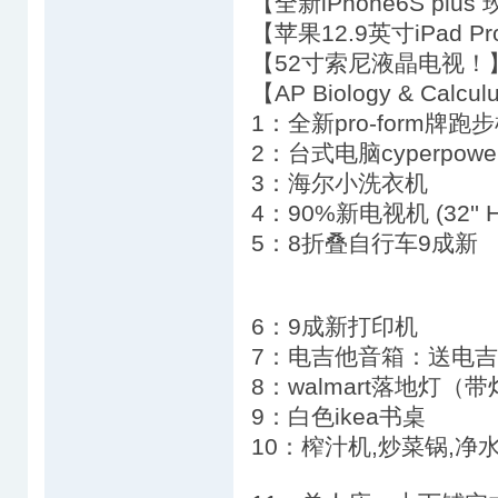
【全新iPhone6S p
【苹果12.9英寸iPad 
【52寸索尼液晶电视！
【AP Biology & Cal
1：全新pro-form牌跑
2：台式电脑cyperpowe
3：海尔小洗衣机
4：90%新电视机 (32''
5：8折叠自行车9成新
6：9成新打印机
7：电吉他音箱：送电吉
8：walmart落地灯
9：白色ikea书桌
10：榨汁机,炒菜锅,净