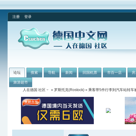
注册
登录
论坛
搜索
导航
新闻
回国机票
市百一店
房
旅游超市
人在德国 社区
»
罗斯托克(Rostock)
» 乘客带5件行李到汽车站转车被