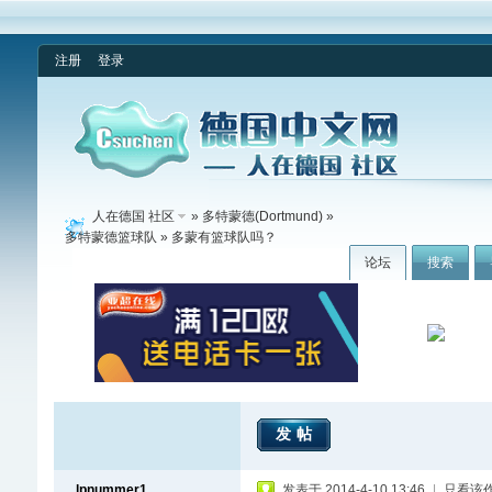
注册
登录
人在德国 社区
»
多特蒙德(Dortmund)
»
多特蒙德篮球队
» 多蒙有篮球队吗？
论坛
搜索
发帖
lpnummer1
发表于 2014-4-10 13:46
|
只看该