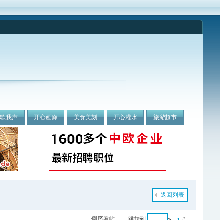
我歌我声
开心画廊
美食美刻
开心灌水
旅游超市
返回列表
倒序看帖
跳转到
»
#