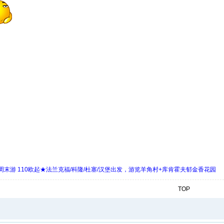
末游 110欧起★法兰克福/科隆/杜塞/汉堡出发，游览羊角村+库肯霍夫郁金香花园
TOP