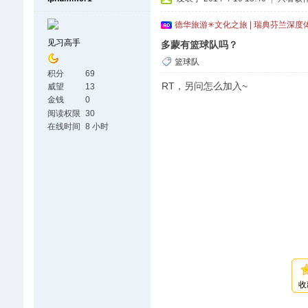
德华旅游✳文化之旅 | 瑞典芬兰深度
见习高手
多蒙有篮球队吗？
篮球队
积分
69
RT，另问怎么加入~
威望
13
金钱
0
阅读权限
30
在线时间
8 小时
收