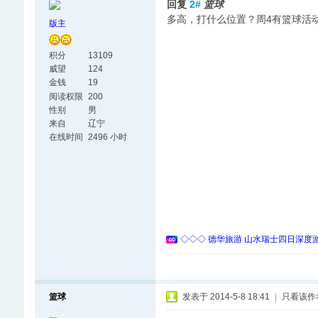
回复
2#
篮球
多高，打什么位置？周4有篮球活
版主
积分
13109
威望
124
金钱
19
阅读权限
200
性别
男
来自
辽宁
在线时间
2496 小时
◇◇◇ 德华旅游 山水瑞士四日深度游 
篮球
发表于 2014-5-8 18:41
|
只看该作