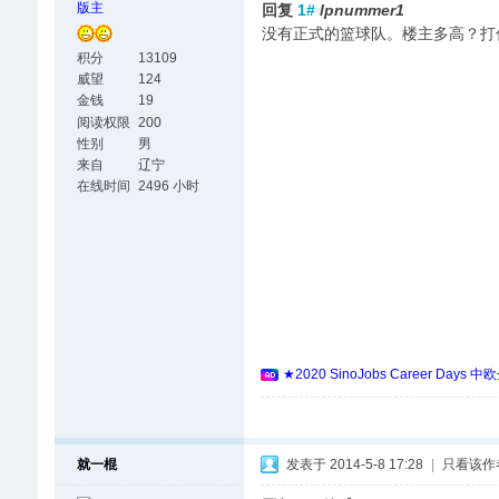
版主
回复
1#
lpnummer1
没有正式的篮球队。楼主多高？打
积分
13109
威望
124
金钱
19
阅读权限
200
性别
男
来自
辽宁
在线时间
2496 小时
★2020 SinoJobs Career
就一棍
发表于 2014-5-8 17:28
|
只看该作