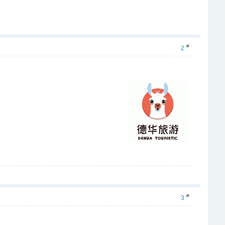
#
2
#
3