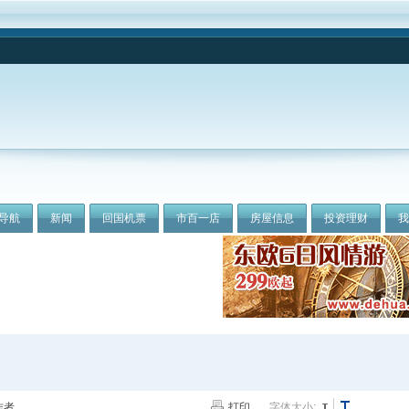
导航
新闻
回国机票
市百一店
房屋信息
投资理财
作者
打印
字体大小: