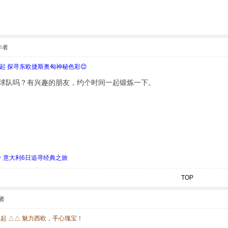
作者
欧起 探寻东欧捷斯奥匈神秘色彩😊
球队吗？有兴趣的朋友，约个时间一起锻炼一下。
 ★ 意大利6日追寻经典之旅
TOP
者
欧起 △△ 魅力西欧，手心瑰宝！