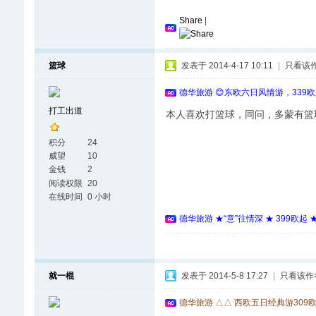
Share
|
篮球
发表于 2014-4-17 10:11
|
只看该
德华旅游 😊东欧六日风情游，339
打工出道
本人喜欢打篮球，同问，多蒙有篮
积分
24
威望
10
金钱
2
阅读权限
20
在线时间
0 小时
德华旅游 ★“意”往情深 ★ 399欧起
就一棍
发表于 2014-5-8 17:27
|
只看该作
德华旅游 △△ 西欧五日经典游309