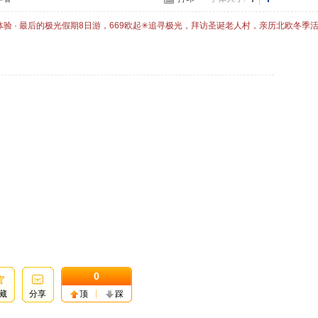
体验 · 最后的极光假期8日游，669欧起✳追寻极光，拜访圣诞老人村，亲历北欧冬季
0
藏
分享
顶
踩