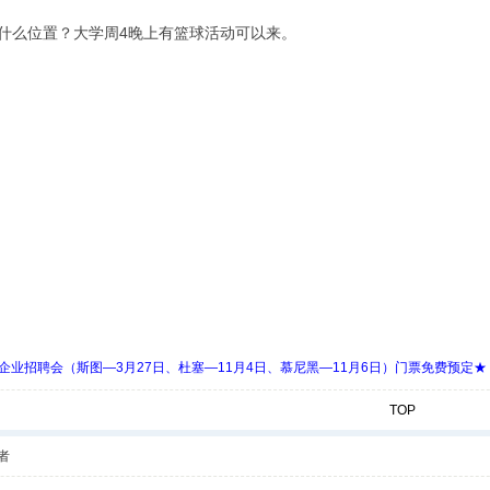
什么位置？大学周4晚上有篮球活动可以来。
 Days 中欧企业招聘会（斯图—3月27日、杜塞—11月4日、慕尼黑—11月6日）门票免费预定★
TOP
者