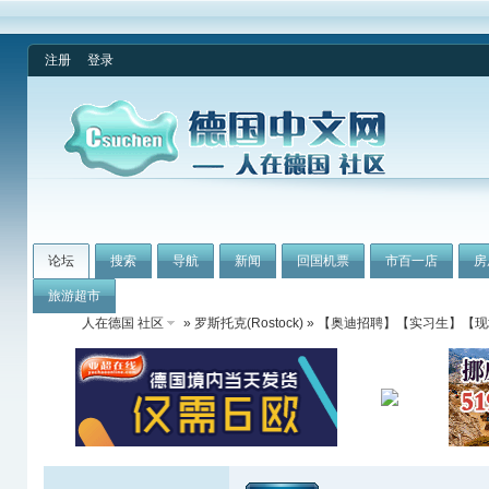
注册
登录
论坛
搜索
导航
新闻
回国机票
市百一店
房
旅游超市
人在德国 社区
»
罗斯托克(Rostock)
» 【奥迪招聘】【实习生】【现