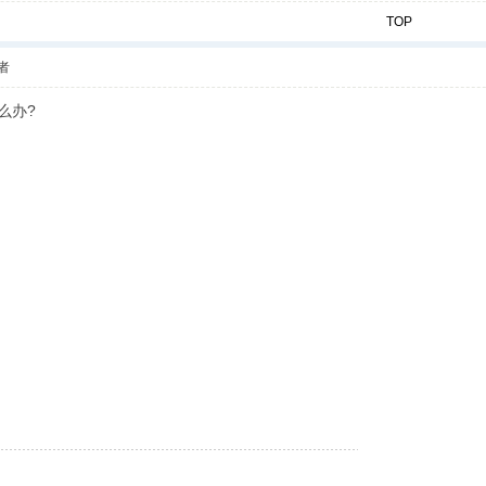
TOP
者
么办?