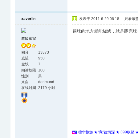
xaverlin
发表于 2011-6-29 06:18
|
只看该
踢球的地方就能烧烤，就是踢完球
超级富翁
积分
13873
威望
950
金钱
1
阅读权限
100
性别
男
来自
dortmund
在线时间
2179 小时
德华旅游 ★“意”往情深 ★ 399欧起