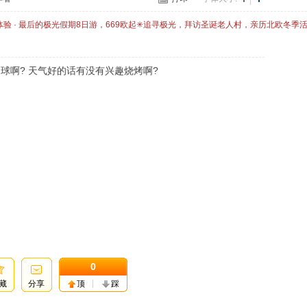
体验 · 最后的极光假期8日游，669欧起✳追寻极光，拜访圣诞老人村，亲历北欧冬季
球啊? 天气好的话有没有兴趣烧烤啊?
0
藏
分享
顶
踩