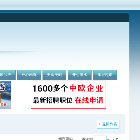
我歌我声
开心画廊
美食美刻
开心灌水
旅游超市
返回列表
倒序看帖
跳转到
»
#