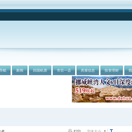
导航
新闻
回国机票
市百一店
房屋信息
投资理财
作者
打印
字体大小: