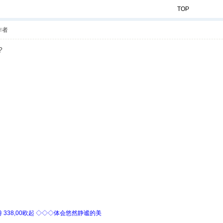
TOP
作者
?
338,00欧起 ◇◇◇体会悠然静谧的美