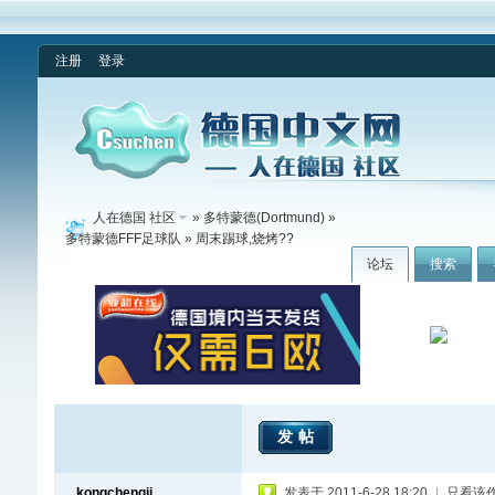
注册
登录
人在德国 社区
»
多特蒙德(Dortmund)
»
多特蒙德FFF足球队
» 周末踢球,烧烤??
论坛
搜索
发帖
kongchengji
发表于 2011-6-28 18:20
|
只看该