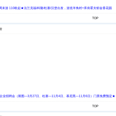
末游 110欧起★法兰克福/科隆/杜塞/汉堡出发，游览羊角村+库肯霍夫郁金香花园
TOP
者
 Days 中欧企业招聘会（斯图—3月27日、杜塞—11月4日、慕尼黑—11月6日）门票免费预定★
TOP