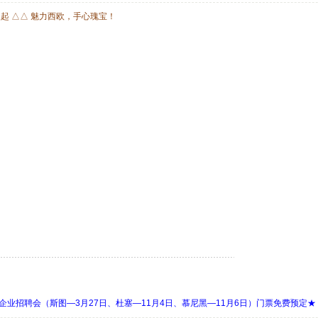
欧起 △△ 魅力西欧，手心瑰宝！
 Days 中欧企业招聘会（斯图—3月27日、杜塞—11月4日、慕尼黑—11月6日）门票免费预定★