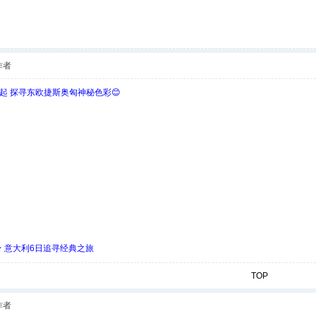
作者
欧起 探寻东欧捷斯奥匈神秘色彩😊
 ★ 意大利6日追寻经典之旅
TOP
作者