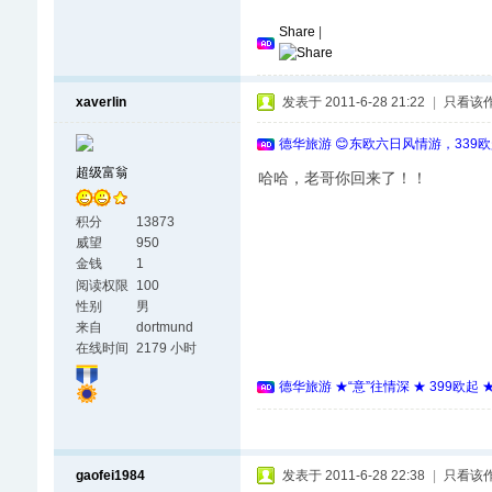
Share
|
xaverlin
发表于 2011-6-28 21:22
|
只看该
德华旅游 😊东欧六日风情游，339
超级富翁
哈哈，老哥你回来了！！
积分
13873
威望
950
金钱
1
阅读权限
100
性别
男
来自
dortmund
在线时间
2179 小时
德华旅游 ★“意”往情深 ★ 399欧起
gaofei1984
发表于 2011-6-28 22:38
|
只看该