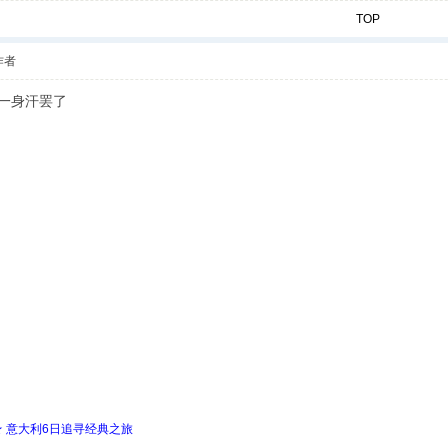
TOP
作者
一身汗罢了
 ★ 意大利6日追寻经典之旅