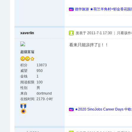
德华旅游 ★荷兰羊角村+郁金香花园周
xaverlin
发表于 2011-7-1 17:30
|
只看该作
看来只能凉拌了||！！
超级富翁
积分
13873
威望
950
金钱
1
阅读权限
100
性别
男
来自
dortmund
在线时间
2179 小时
★2020 SinoJobs Career