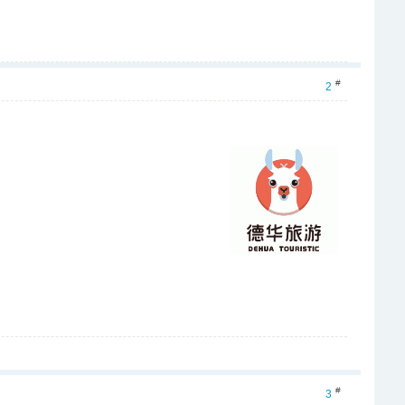
#
2
#
3