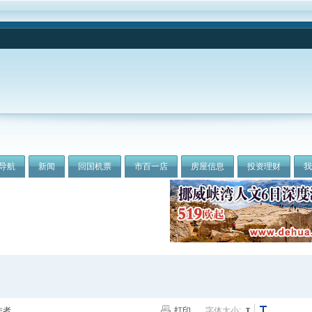
导航
新闻
回国机票
市百一店
房屋信息
投资理财
作者
打印
字体大小: