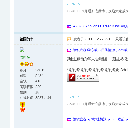
CSUCHEN开通新浪微博，欢迎大家成
★2020 SinoJobs Career
德国的牛
发表于 2011-1-26 23:21
|
只看该
德华旅游 😊东欧六日风情游，339
管理员
斯图加特的华人合唱团，德国规模
锟斤拷锟斤拷锟斤拷锟斤拷要 Adobe F
积分
34015
威望
5484
金钱
413
阅读权限
220
性别
男
在线时间
3587 小时
CSUCHEN开通新浪微博，欢迎大家成
德华旅游 ★“意”往情深 ★ 399欧起