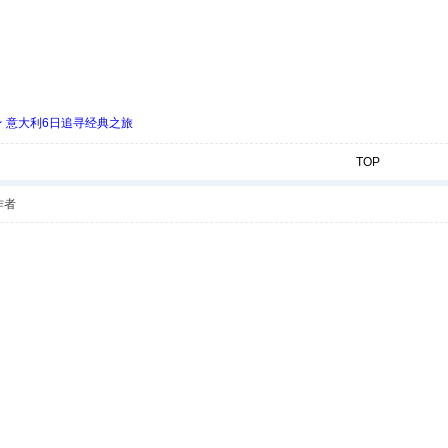
 ★ 意大利6日追寻经典之旅
TOP
作者