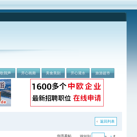
我歌我声
开心画廊
美食美刻
开心灌水
旅游超市
返回列表
倒序看帖
跳转到
»
#