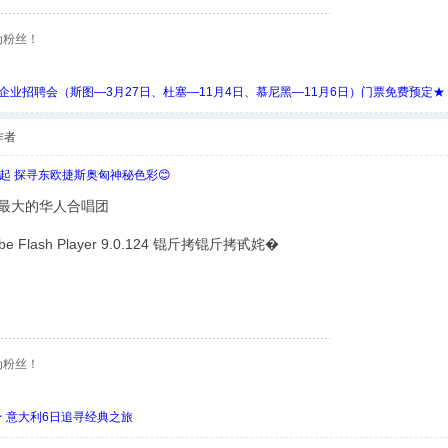
为粉丝！
 Days 中欧企业招聘会（斯图—3月27日、杜塞—11月4日、慕尼黑—11月6日）门票免费预定★
作者
欧起 探寻东欧捷斯奥匈神秘色彩😊
最大的华人合唱团
lash Player 9.0.124 锟斤拷锟斤拷甙姹�
为粉丝！
 ★ 意大利6日追寻经典之旅