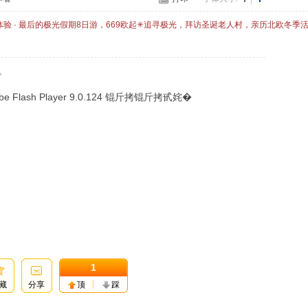
体验 · 最后的极光假期8日游，669欧起✳追寻极光，拜访圣诞老人村，亲历北欧冬季
。
lash Player 9.0.124 锟斤拷锟斤拷甙姹�
1
藏
分享
顶
踩