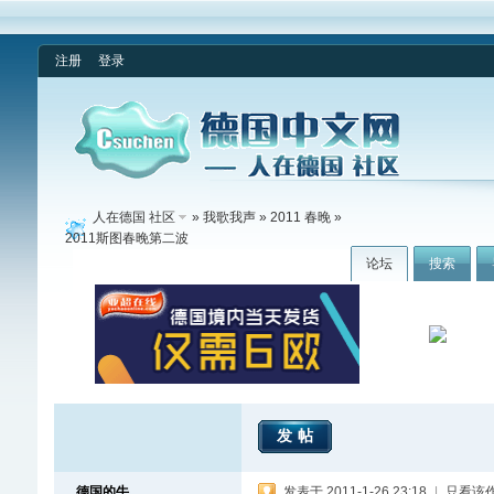
注册
登录
人在德国 社区
»
我歌我声
»
2011 春晚
»
2011斯图春晚第二波
论坛
搜索
发帖
德国的牛
发表于 2011-1-26 23:18
|
只看该