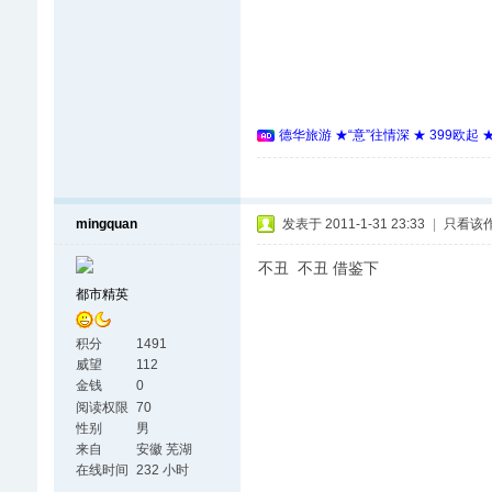
德华旅游 ★“意”往情深 ★ 399欧起
mingquan
发表于 2011-1-31 23:33
|
只看该
不丑 不丑 借鉴下
都市精英
积分
1491
威望
112
金钱
0
阅读权限
70
性别
男
来自
安徽 芜湖
在线时间
232 小时