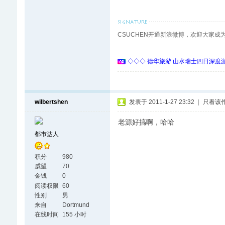
CSUCHEN开通新浪微博，欢迎大家成
◇◇◇ 德华旅游 山水瑞士四日深度游 
wilbertshen
发表于 2011-1-27 23:32
|
只看该
老源好搞啊，哈哈
都市达人
积分
980
威望
70
金钱
0
阅读权限
60
性别
男
来自
Dortmund
在线时间
155 小时