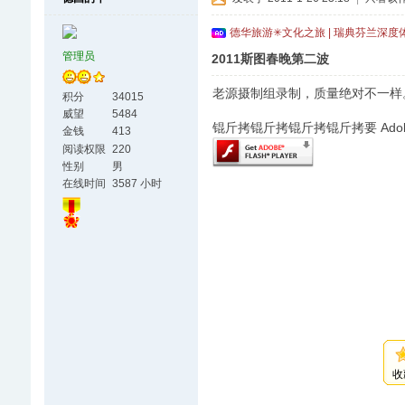
德华旅游✳文化之旅 | 瑞典芬兰深度
管理员
2011斯图春晚第二波
老源摄制组录制，质量绝对不一样
积分
34015
威望
5484
锟斤拷锟斤拷锟斤拷锟斤拷要 Adobe F
金钱
413
阅读权限
220
性别
男
在线时间
3587 小时
收