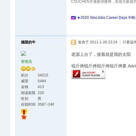
CSUCHEN开通新浪微博，欢迎大家成
★2020 SinoJobs Career
德国的牛
发表于 2011-1-26 23:24
|
只看该
老源上台了，接着就是我的太阳
管理员
锟斤拷锟斤拷锟斤拷锟斤拷要 Adobe F
积分
34015
威望
5484
金钱
413
阅读权限
220
性别
男
在线时间
3587 小时