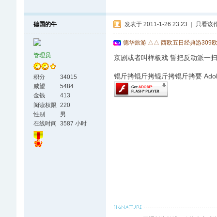
德国的牛
发表于 2011-1-26 23:23
|
只看该
德华旅游 △△ 西欧五日经典游309
管理员
京剧或者叫样板戏 誓把反动派一
锟斤拷锟斤拷锟斤拷锟斤拷要 Adobe F
积分
34015
威望
5484
金钱
413
阅读权限
220
性别
男
在线时间
3587 小时