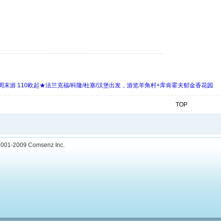
末游 110欧起★法兰克福/科隆/杜塞/汉堡出发，游览羊角村+库肯霍夫郁金香花园
TOP
001-2009
Comsenz Inc.