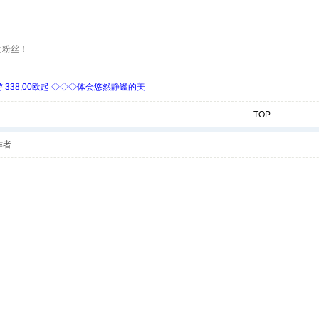
为粉丝！
338,00欧起 ◇◇◇体会悠然静谧的美
TOP
作者