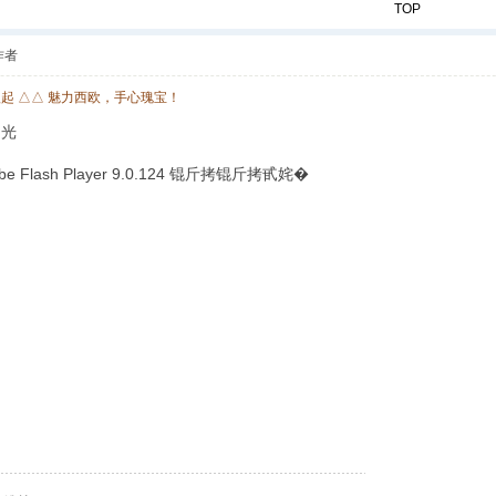
TOP
作者
欧起 △△ 魅力西欧，手心瑰宝！
扫光
lash Player 9.0.124 锟斤拷锟斤拷甙姹�