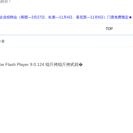
为粉丝！
 Days 中欧企业招聘会（斯图—3月27日、杜塞—11月4日、慕尼黑—11月6日）门票免费预定★
TOP
作者
lash Player 9.0.124 锟斤拷锟斤拷甙姹�