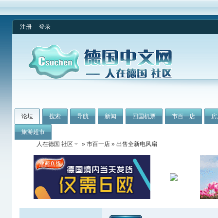
注册
登录
论坛
搜索
导航
新闻
回国机票
市百一店
房
旅游超市
人在德国 社区
»
市百一店
» 出售全新电风扇