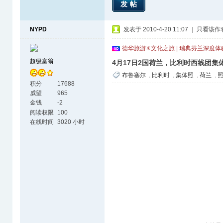
发帖
NYPD
发表于 2010-4-20 11:07
|
只看该作
德华旅游✳文化之旅 | 瑞典芬兰深度
超级富翁
4月17日2国荷兰，比利时西线团集
布鲁塞尔
,
比利时
,
集体照
,
荷兰
,
积分
17688
威望
965
金钱
-2
阅读权限
100
在线时间
3020 小时