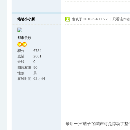
蜡笔小小新
发表于 2010-5-4 11:22
|
只看该作者
都市贵族
积分
6784
威望
2661
金钱
0
阅读权限
90
性别
男
在线时间
62 小时
最后一张'茄子'的喊声可是惊动了