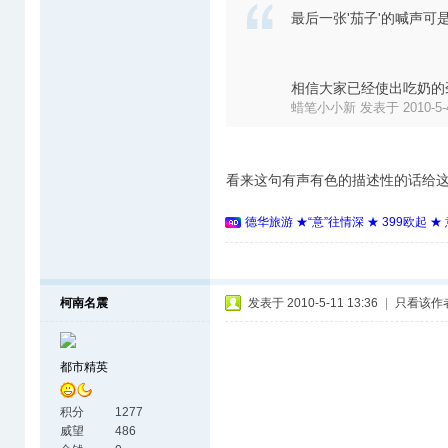
最后一张'茄子'的喊声
相信大家已经使出吃奶的劲
蜡笔小小新 发表于 2010-5-4 
看来这句有声有色的描述性的话给
德华旅游 ★“意”往情深 ★ 399欧起 
柯南名震
发表于 2010-5-11 13:36
|
只看该作
都市精英
积分
1277
威望
486