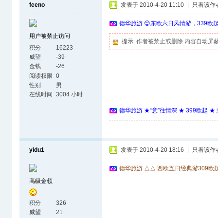
feeno
发表于 2010-4-20 11:10
|
只看该作
德华旅游 😊东欧六日风情游，339欧
用户被禁止访问
提示:
作者被禁止或删除 内容自动屏
积分
16223
威望
-39
金钱
-26
阅读权限
0
性别
男
在线时间
3004 小时
德华旅游 ★“意”往情深 ★ 399欧起 
yidu1
发表于 2010-4-20 18:16
|
只看该作
德华旅游 △△ 西欧五日经典游309欧
高级金领
积分
326
威望
21