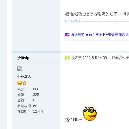
相信大家已经使出吃奶的劲了~~~呵
德华旅游 ★荷兰羊角村+郁金香花园周
沙特vip
发表于 2010-5-5 14:38
|
只看该作者
都市达人
积分
866
威望
325
金钱
0
阅读权限
60
在线时间
12 小时
这个NB～